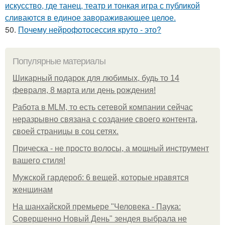
искусство, где танец, театр и тонкая игра с публикой
сливаются в единое завораживающее целое.
50.
Почему нейрофотосессия круто - это?
Популярные материалы
Шикарный подарок для любимых, будь то 14
февраля, 8 марта или день рождения!
Работа в MLM, то есть сетевой компании сейчас
неразрывно связана с создание своего контента,
своей страницы в соц сетях.
Прическа - не просто волосы, а мощный инструмент
вашего стиля!
Мужской гардероб: 6 вещей, которые нравятся
женщинам
На шанхайской премьере "Человека - Паука:
Совершенно Новый День" зендея выбрала не