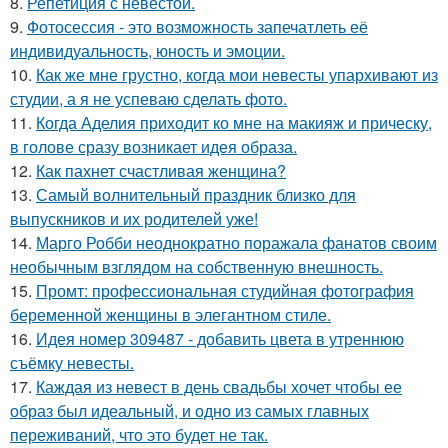
8.
Репетиция с невестой.
9.
Фотосессия - это возможность запечатлеть её
индивидуальность, юность и эмоции.
10.
Как же мне грустно, когда мои невесты упархивают из
студии, а я не успеваю сделать фото.
11.
Когда Аделия приходит ко мне на макияж и прическу,
в голове сразу возникает идея образа.
12.
Как пахнет счастливая женщина?
13.
Самый волнительный праздник близко для
выпускников и их родителей уже!
14.
Марго Робби неоднократно поражала фанатов своим
необычным взглядом на собственную внешность.
15.
Промт: профессиональная студийная фотография
беременной женщины в элегантном стиле.
16.
Идея номер 309487 - добавить цвета в утреннюю
съёмку невесты.
17.
Каждая из невест в день свадьбы хочет чтобы ее
образ был идеальный, и одно из самых главных
переживаний, что это будет не так.