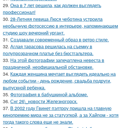
29.
Она в 7 лет решила, как должен выглядеть
профессионал!
30.
28-Летняя певица Люся чеботина устроила
необычную фотосессию в интерьере, напоминающем
студию шоу вечерний ургант.
31.
Создавали современный образ в ретро стиле.
32.
Аглая тарасова решилась на съемку в
полупрозрачном платье без бюстгальтера.
33.
На этой фотографии запечатлена невеста в
праздничной, неофициальной обстановке.
34.
Каждая женщина мечтает выглядеть идеально на
любом событии - день рождение, свадьба подруги,
выпускной ребенка.
35.
Фотография в бабушкиной альбоме.
36.
Снг 26\_новости Железногорск.
37.
В 2002 году Гвинет пэлтроу пришла на главную
кинопремию мира не за статуэткой, а за Хайпом - хотя
тогда такого слова еще не знали.