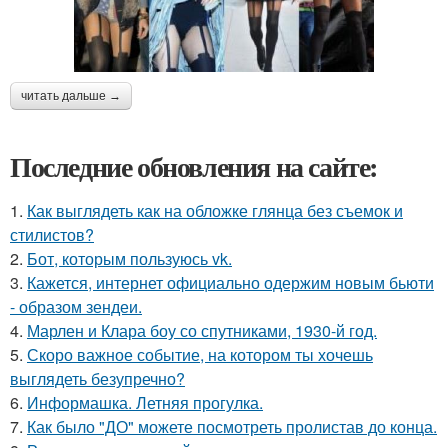
читать дальше →
Последние обновления на сайте:
1.
Как выглядеть как на обложке глянца без съемок и
стилистов?
2.
Бот, которым пользуюсь vk.
3.
Кажется, интернет официально одержим новым бьюти
- образом зендеи.
4.
Марлен и Клара боу со спутниками, 1930-й год.
5.
Скоро важное событие, на котором ты хочешь
выглядеть безупречно?
6.
Информашка. Летняя прогулка.
7.
Как было "ДО" можете посмотреть пролистав до конца.