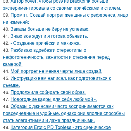
38.
Автор хочет, чтобы розэ из Blackpink больше
экспериментировала со своими причёсками и стилем.
39.
Промпт. Создай портрет женщины с референса, лицо
не изменяй:
40.
Заказы больше не беру не успеваю.
41.
Знаю все ждут и я готова объявить.
42.
- Создание причёски и макияжа.
43.
Разбиваю вдребезги стереотипы о
нефотогеничность, зажатости и стеснения перед
камерой!
44.
Мой портрет не меняя черты лица создай.
45.
Инструкцию вам написал, как подготовиться к
съемке.
46.
Продолжила собирать свой образ.
47.
Новогодние кадры для себя любимой -.
48.
Образы с джинсами часто воспринимаются как
повседневные и удобные, однако они вполне способны
стать элегантными и даже праздничными.
49.
Категория Erotic PD Topless - это сценическое