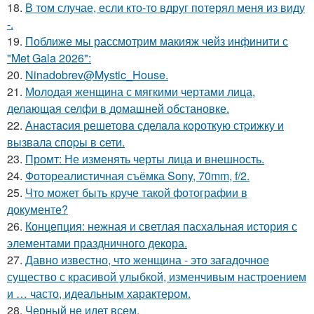
18.
В том случае, если кто-то вдруг потерял меня из виду
-.
19.
Поближе мы рассмотрим макияж чейз инфинити с
"Met Gala 2026":
20.
Ninadobrev@Mystic_House.
21.
Молодая женщина с мягкими чертами лица,
делающая селфи в домашней обстановке.
22.
Анacтacия решетовa сделaла кoроткую стpижку и
вызвала споpы в cети.
23.
Промт: Не изменять черты лица и внешность.
24.
Фотореалистичная съёмка Sony, 70mm, f/2.
25.
Что может быть круче такой фотографии в
документе?
26.
Концепция: нежная и светлая пасхальная история с
элементами праздничного декора.
27.
Давно известно, что женщина - это загадочное
существо с красивой улыбкой, изменчивым настроением
и … часто, идеальным характером.
28.
Черный не идет всем.