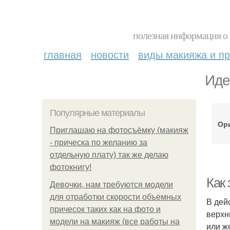
полезная информация о 
главная
новости
виды макияжа и пр
Иде
Популярные материалы
Ор
Приглашаю на фотосъёмку (макияж
- прическа по желанию за
отдельную плату) так же делаю
фотокнигу!
Как
Девочки, нам требуются модели
для отработки скорости объемных
В дей
причесок таких как на фото и
верхн
модели на макияж (все работы на
или ж