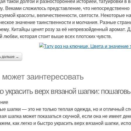
ая такой долгой и разносторонней историей, татуировки в
у. Веками сложилось представление, что непосредственно
суемой красоты, величественности, святости. Некоторые 
ческое значение таинственности и молчания. Разные страны
оему. Китайцы ценят розу за её непревзойденный аромат. Д
й любви, которая стоит выше всех плотских чувств.
ь дальше →
 может заинтересовать
ко украсить верх вязаной шапки: пошагов
ение
ые шапки — это не только теплая одежда, но и отличный сп
вая шапка может показаться скучной, если она не имеет де
ажем, как легко и быстро украсить верх вязаной шапки, исп