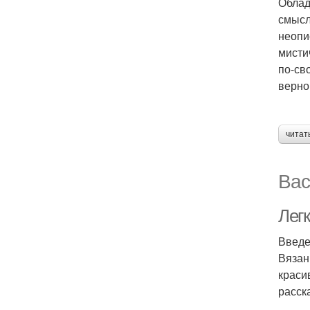
Облад
смысл
неопи
мисти
по-св
верно
читат
Вас
Лег
Введ
Вязан
краси
расск