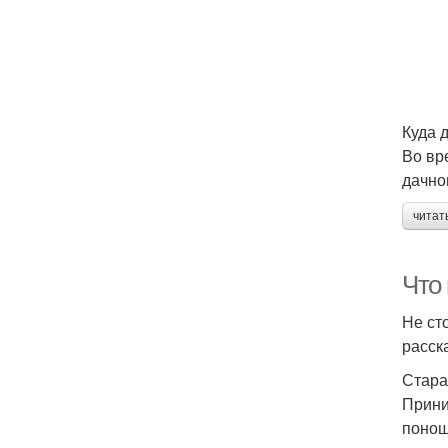
Куда 
Во вр
дачно
читат
Что 
Не ст
расск
Стара
Прини
понош