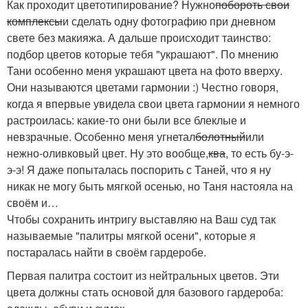
Как проходит цветотипирование? Нужно
побороть свои
комплексы
и сделать одну фотографию при дневном
свете без макияжа. А дальше происходит таинство:
подбор цветов которые тебя "украшают". По мнению
Тани особенно меня украшают цвета на фото вверху.
Они называются цветами гармонии :) Честно говоря,
когда я впервые увидела свои цвета гармонии я немного
растроилась: какие-то они были все блеклые и
невзрачные. Особенно меня угнетал
болотный
или
нежно-оливковый цвет. Ну это вообще,
ква
, то есть бу-э-
э-э! Я даже попыталась поспорить с Таней, что я ну
никак не могу быть мягкой осенью, но Таня настояла на
своём и…
Чтобы сохранить интригу выставляю на Ваш суд так
называемые "палитры мягкой осени", которые я
постаралась найти в своём гардеробе.
Первая палитра состоит из нейтральных цветов. Эти
цвета должны стать основой для базового гардероба: