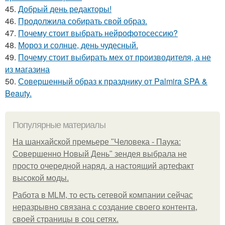
45.
Добрый день редакторы!
46.
Продолжила собирать свой образ.
47.
Почему стоит выбрать нейрофотосессию?
48.
Мороз и солнце, день чудесный.
49.
Почему стоит выбирать мех от производителя, а не
из магазина
50.
Совершенный образ к празднику от Palmira SPA &
Beauty.
Популярные материалы
На шанхайской премьере "Человека - Паука:
Совершенно Новый День" зендея выбрала не
просто очередной наряд, а настоящий артефакт
высокой моды.
Работа в MLM, то есть сетевой компании сейчас
неразрывно связана с создание своего контента,
своей страницы в соц сетях.