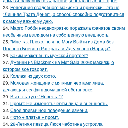
дома Annaivanova в Саратове, я осталась в восторге!
23.
Репетиция свадебного макияжа и прически - это не
"Лишняя Трата Денег", а способ спокойно подготовиться
к самому важному дню.
24.
Марго Робби неоднократно поражала фанатов своим
необычным взглядом на собственную внешность.
25.
"Мне так Плохо, но я не Могу Выйти из Дома без
Полного Боевого Раскраса и Идеального Наряда".
26.
Каким может быть мужской портрет?
27.
Дженни из Blackpink на Met Gala 2026: макияж, о
котором все говорят.
28.
Коллаж из двух фото.
29.
Молодая женщина с мягкими чертами лица,
делающая селфи в домашней обстановке.
30.
Вы в статусе "Невеста"?
31.
Промт: Не изменять черты лица и внешность.
32.
Своё привычное поведение измени.
33.
Фото + платье + промт.
34.
28-Летняя певица Люся чеботина устроила