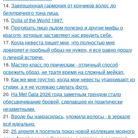
14.
Завершенная гармония от кончиков волос до
безупречного тона лица.
15.
Dolls of the World 1997.
16.
Протирать лицо льдом полезно и другие мифы о
красоте, которые заставляют нас вредить себе.
17.
Когда невеста пишет мне, что полностью мне
доверяет и пробный образ не нужен, я все равно прошу
о личной встрече.
18.
Мастер-класс по прическам - отличный способ
освежить образ, не тратя время на сложный мейкап.
19.
Как же мне грустно, когда мои невесты упархивают из
студии, а я не успеваю сделать фото.
20.
На Met Gala 2026 года заметным трендом стало
обесцвечивание бровей, сделавшее их практически
незаметными.
21.
Вроде бы накрасилась, уложила волосы - в зеркале
всё идеально.
22.
25 апреля я посетила показ новой коллекции модного