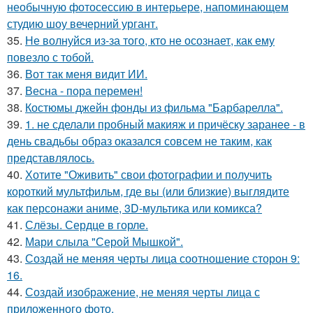
необычную фотосессию в интерьере, напоминающем
студию шоу вечерний ургант.
35.
Не волнуйся из-за того, кто не осознает, как ему
повезло с тобой.
36.
Вот так меня видит ИИ.
37.
Весна - пора перемен!
38.
Костюмы джейн фонды из фильма "Барбарелла".
39.
1. не сделали пробный макияж и причёску заранее - в
день свадьбы образ оказался совсем не таким, как
представлялось.
40.
Хотите "Оживить" свои фотографии и получить
короткий мультфильм, где вы (или близкие) выглядите
как персонажи аниме, 3D-мультика или комикса?
41.
Слёзы. Сердце в горле.
42.
Мари слыла "Серой Мышкой".
43.
Создай не меняя черты лица соотношение сторон 9:
16.
44.
Создай изображение, не меняя черты лица с
приложенного фото.