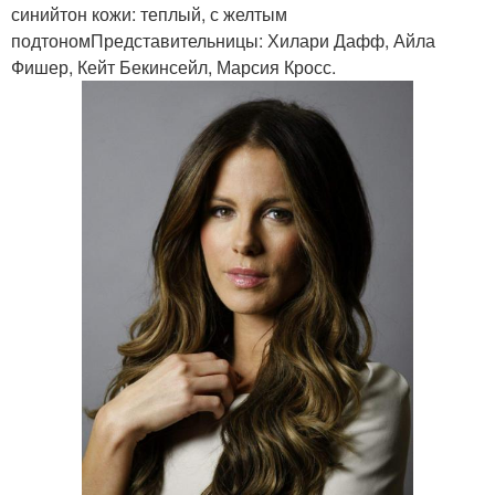
синийтон кожи: теплый, с желтым
подтономПредставительницы: Хилари Дафф, Айла
Фишер, Кейт Бекинсейл, Марсия Кросс.