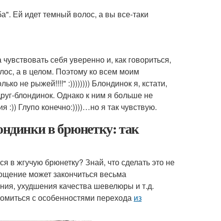
а". Ей идет темный волос, а вы все-таки
 чувствовать себя уверенно и, как говориться,
олос, а в целом. Поэтому ко всем моим
о не рыжей!!!!" :)))))))) Блондинок я, кстати,
руг-блондинок. Однако к ним я больше не
 :)) Глупо конечно:))))…но я так чувствую.
ондинки в брюнетку: так
я в жгучую брюнетку? Знай, что сделать это не
лощение может закончиться весьма
ия, ухудшения качества шевелюры и т.д.
комиться с особенностями перехода
из