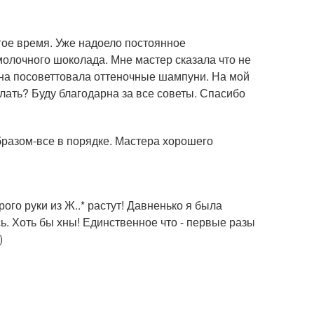
гое время. Уже надоело постоянное
молочного шоколада. Мне мастер сказала что не
 она посоветтовала оттеночные шампуни. На мой
елать? Буду благодарна за все советы. Спасибо
разом-все в порядке. Мастера хорошего
ого руки из Ж..* растут! Давненько я была
ь. Хоть бы хны! Единственное что - первые разы
)