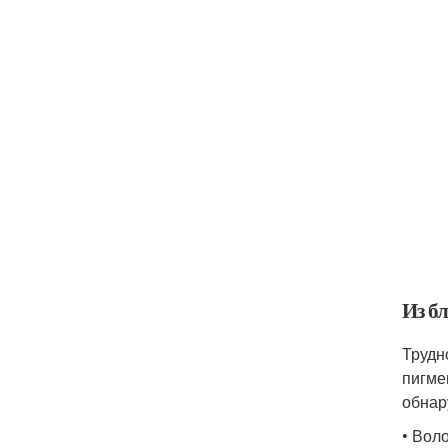
Из б
Трудн
пигме
обнар
• Вол