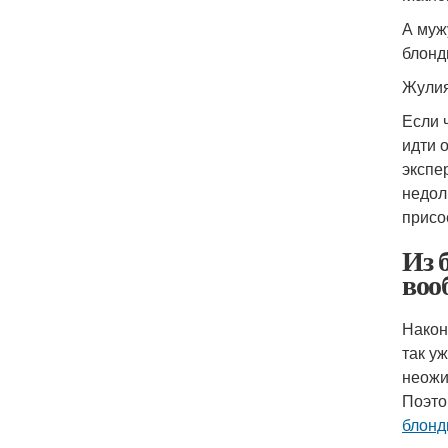
А муж
блонд
Жули
Если 
идти 
экспер
недол
присо
Из 
воо
Након
так у
неожи
Поэто
блонд