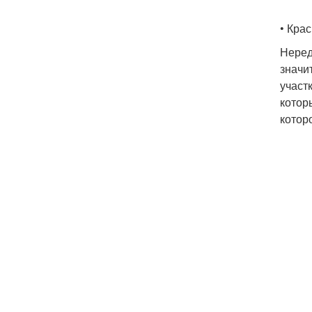
• Кра
Неред
значи
участ
котор
котор