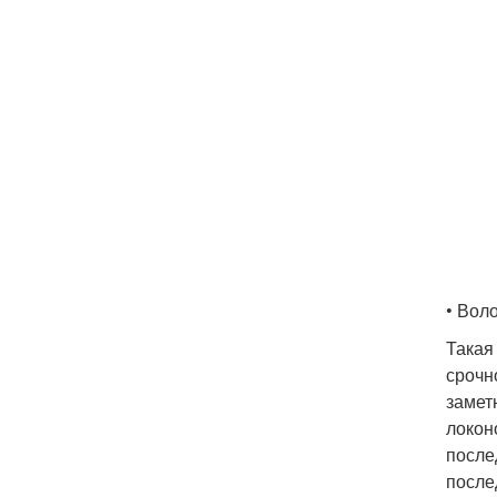
• Вол
Такая
срочн
замет
локон
после
после