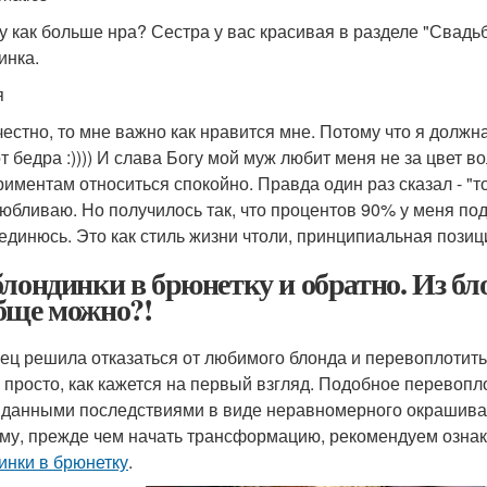
у как больше нра? Сестра у вас красивая в разделе "Свадьб
инка.
я
честно, то мне важно как нравится мне. Потому что я должна
от бедра :)))) И слава Богу мой муж любит меня не за цвет в
иментам относиться спокойно. Правда один раз сказал - "тольк
юбливаю. Но получилось так, что процентов 90% у меня под
единюсь. Это как стиль жизни чтоли, принципиальная позиция
блондинки в брюнетку и обратно. Из бл
бще можно?!
ец решила отказаться от любимого блонда и перевоплотитьс
ж просто, как кажется на первый взгляд. Подобное перевоп
данными последствиями в виде неравномерного окрашиван
му, прежде чем начать трансформацию, рекомендуем озна
инки в брюнетку
.