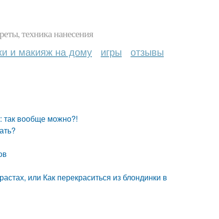
реты, техника нанесения
ки и макияж на дому
игры
отзывы
у: так вообще можно?!
дать?
ов
растах, или Как перекраситься из блондинки в