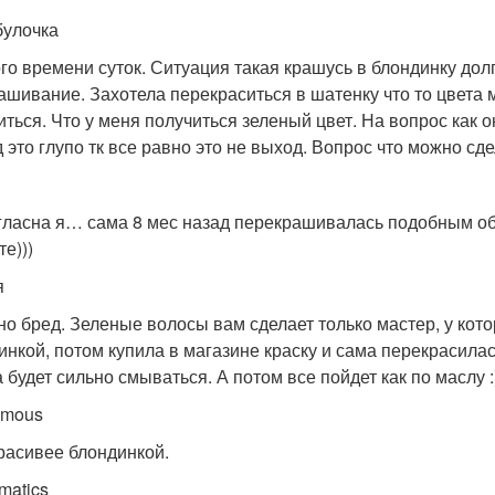
булочка
го времени суток. Ситуация такая крашусь в блондинку дол
ашивание. Захотела перекраситься в шатенку что то цвета 
иться. Что у меня получиться зеленый цвет. На вопрос как
д это глупо тк все равно это не выход. Вопрос что можно сд
гласна я… сама 8 мес назад перекрашивалась подобным об
е)))
я
но бред. Зеленые волосы вам сделает только мастер, у котор
инкой, потом купила в магазине краску и сама перекрасилас
 будет сильно смываться. А потом все пойдет как по маслу :
ymous
расивее блондинкой.
matics