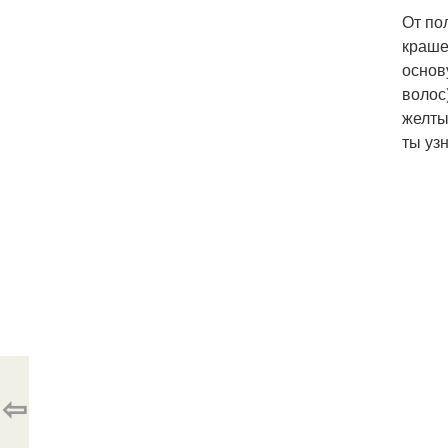
От по
краше
основ
волос
желты
ты уз
⇦