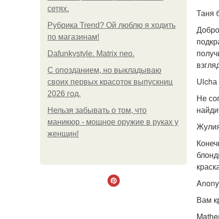
сетях.
Таня 
Рубрика Trend? Ой люблю я ходить
Добро
по магазинам!
подкр
получ
Dafunkystyle. Matrix neo.
взгля
С опозданием, но выкладываю
Ulchа
своих первых красоток выпускниц
2026 год.
Не со
найдит
Нельзя забывать о том, что
маникюр - мощное оружие в руках у
Жули
женщин!
Конеч
блонд
краска
Anon
Вам к
Mathe