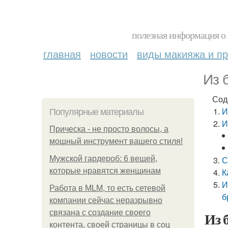
полезная информация о 
главная
новости
виды макияжа и пр
Из 
Сод
И
Популярные материалы
И
Прическа - не просто волосы, а
мощный инструмент вашего стиля!
Мужской гардероб: 6 вещей,
С
которые нравятся женщинам
К
И
Работа в MLM, то есть сетевой
б
компании сейчас неразрывно
связана с создание своего
Из 
контента, своей страницы в соц