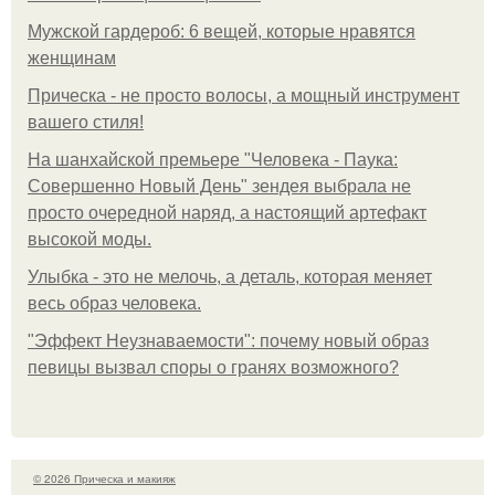
Мужской гардероб: 6 вещей, которые нравятся
женщинам
Прическа - не просто волосы, а мощный инструмент
вашего стиля!
На шанхайской премьере "Человека - Паука:
Совершенно Новый День" зендея выбрала не
просто очередной наряд, а настоящий артефакт
высокой моды.
Улыбка - это не мелочь, а деталь, которая меняет
весь образ человека.
"Эффект Неузнаваемости": почему новый образ
певицы вызвал споры о гранях возможного?
© 2026 Прическа и макияж