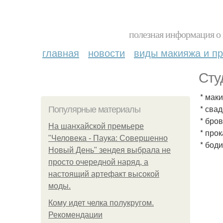
полезная информация о 
главная
новости
виды макияжа и пр
Сту
* мак
* сва
Популярные материалы
* бров
На шанхайской премьере
* про
"Человека - Паука: Совершенно
* бод
Новый День" зендея выбрала не
просто очередной наряд, а
настоящий артефакт высокой
моды.
Кому идет челка полукругом.
Рекомендации