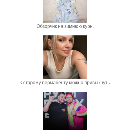
Обзорчик на зимнюю курн.
К старому перманенту можно привыкнуть.