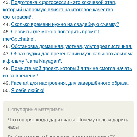
43.
Подготовка к фотосессии - это ключевой этап,
который напрямую влияет на итоговое качество
фотографий.
44.
Сколько времени нужно на свадебную съемку?
45.
Сервисы где можно повторить промт: t.
me/Gptchatnei.
46.
Обстановка домашняя, уютная, ультрареалистичная.
47.
Образ пуджи для презентации музыкального альбома
к фильму "Jana Nayagan".
48.
Помните мой проект, который я так не смогла начать
из-за времени?
49.
Face art для настроения, для завершённого образа.
50.
Я себя люблю!
Популярные материалы
Что говорят когда дарят часы. Почему нельзя дарить
часы