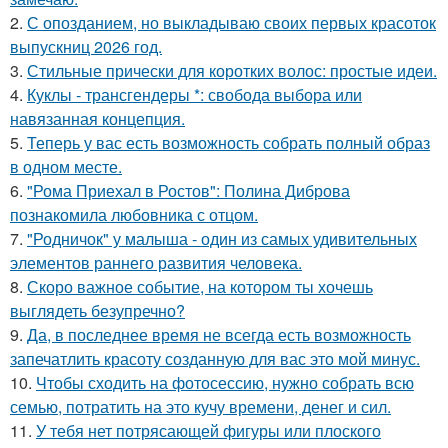
2.
С опозданием, но выкладываю своих первых красоток
выпускниц 2026 год.
3.
Стильные прически для коротких волос: простые идеи.
4.
Куклы - трансгендеры *: свобода выбора или
навязанная концепция.
5.
Теперь у вас есть возможность собрать полный образ
в одном месте.
6.
"Рома Приехал в Ростов": Полина Диброва
познакомила любовника с отцом.
7.
"Родничок" у малыша - один из самых удивительных
элементов раннего развития человека.
8.
Скоро важное событие, на котором ты хочешь
выглядеть безупречно?
9.
Да, в последнее время не всегда есть возможность
запечатлить красоту созданную для вас это мой минус.
10.
Чтобы сходить на фотосессию, нужно собрать всю
семью, потратить на это кучу времени, денег и сил.
11.
У тебя нет потрясающей фигуры или плоского