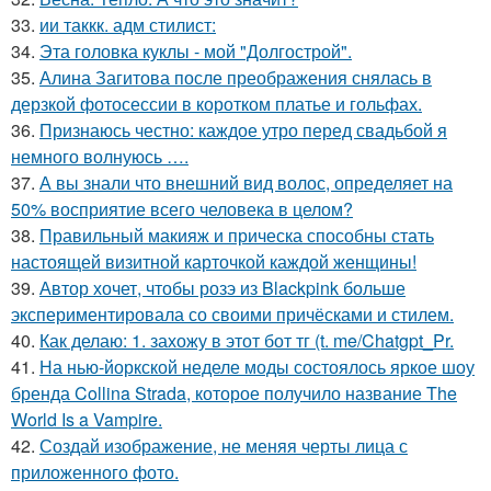
33.
ии таккк. адм стилист:
34.
Эта головка куклы - мой "Долгострой".
35.
Алина Загитова после преображения снялась в
дерзкой фотосессии в коротком платье и гольфах.
36.
Признаюсь честно: каждое утро перед свадьбой я
немного волнуюсь ….
37.
А вы знали что внешний вид волос, определяет на
50% восприятие всего человека в целом?
38.
Правильный макияж и прическа способны стать
настоящей визитной карточкой каждой женщины!
39.
Автор хочет, чтобы розэ из Blackpink больше
экспериментировала со своими причёсками и стилем.
40.
Как делаю: 1. захожу в этот бот тг (t. me/Chatgpt_Pr.
41.
На нью-йоркской неделе моды состоялось яркое шоу
бренда Collina Strada, которое получило название The
World Is a Vampire.
42.
Создай изображение, не меняя черты лица с
приложенного фото.