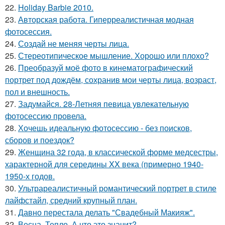
22.
Holiday Barbie 2010.
23.
Авторская работа. Гиперреалистичная модная
фотосессия.
24.
Создай не меняя черты лица.
25.
Стереотипическое мышление. Хорошо или плохо?
26.
Преобразуй моё фото в кинематографический
портрет под дождём, сохранив мои черты лица, возраст,
пол и внешность.
27.
Задумайся. 28-Летняя певица увлекательную
фотосессию провела.
28.
Хочешь идеальную фотосессию - без поисков,
сборов и поездок?
29.
Женщина 32 года, в классической форме медсестры,
характерной для середины XX века (примерно 1940-
1950-х годов.
30.
Ультрареалистичный романтический портрет в стиле
лайфстайл, средний крупный план.
31.
Давно перестала делать "Свадебный Макияж".
32.
Весна. Тепло. А что это значит?