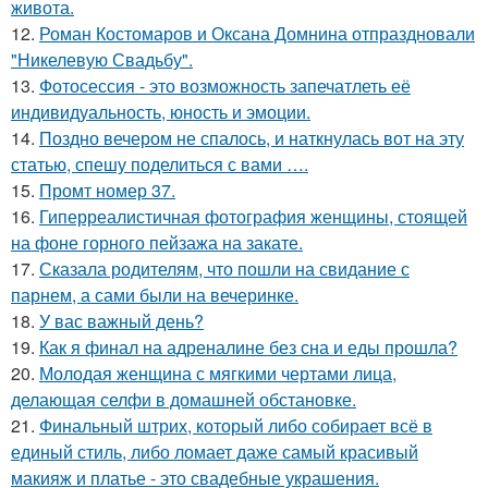
живота.
12.
Роман Костомаров и Оксана Домнина отпраздновали
"Никелевую Свадьбу".
13.
Фотосессия - это возможность запечатлеть её
индивидуальность, юность и эмоции.
14.
Поздно вечером не спалось, и наткнулась вот на эту
статью, спешу поделиться с вами ….
15.
Промт номер 37.
16.
Гиперреалистичная фотография женщины, стоящей
на фоне горного пейзажа на закате.
17.
Сказала родителям, что пошли на свидание с
парнем, а сами были на вечеринке.
18.
У вас важный день?
19.
Как я финал на адреналине без сна и еды прошла?
20.
Молодая женщина с мягкими чертами лица,
делающая селфи в домашней обстановке.
21.
Финальный штрих, который либо собирает всё в
единый стиль, либо ломает даже самый красивый
макияж и платье - это свадебные украшения.