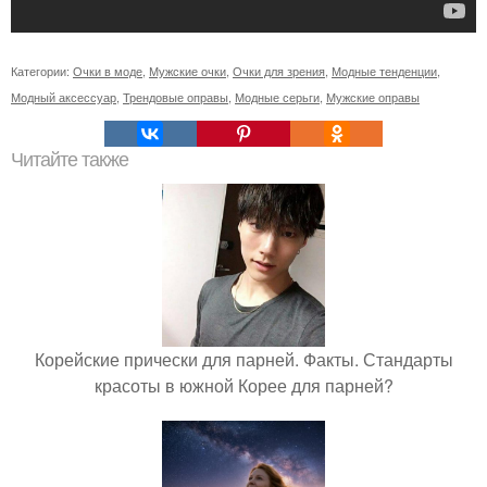
Категории:
Очки в моде
,
Мужские очки
,
Очки для зрения
,
Модные тенденции
,
Модный аксессуар
,
Трендовые оправы
,
Модные серьги
,
Мужские оправы
Читайте также
Корейские прически для парней. Факты. Стандарты
красоты в южной Корее для парней?