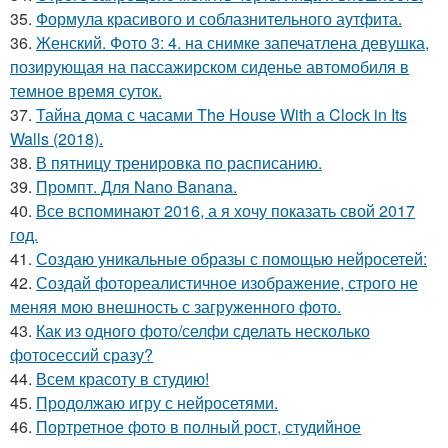
35.
Формула красивого и соблазнительного аутфита.
36.
Женский. Фото 3: 4. на снимке запечатлена девушка,
позирующая на пассажирском сиденье автомобиля в
темное время суток.
37.
Тайна дома с часами The House With a Clock in Its
Walls (2018).
38.
В пятницу тренировка по расписанию.
39.
Промпт. Для Nano Banana.
40.
Все вспоминают 2016, а я хочу показать свой 2017
год.
41.
Создаю уникальные образы с помощью нейросетей:
42.
Создай фотореалистичное изображение, строго не
меняя мою внешность с загруженного фото.
43.
Как из одного фото/селфи сделать несколько
фотосессий сразу?
44.
Всем красоту в студию!
45.
Продолжаю игру с нейросетями.
46.
Портретное фото в полный рост, студийное