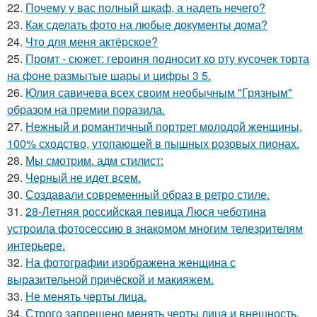
22.
Почему у вас полный шкаф, а надеть нечего?
23.
Как сделать фото на любые документы дома?
24.
Что для меня актёрское?
25.
Промт - сюжет: героиня подносит ко рту кусочек торта
на фоне размытые шары и цифры 3 5.
26.
Юлия савичева всех своим необычным "Грязным"
образом на премии поразила.
27.
Нежный и романтичный портрет молодой женщины,
100% сходство, утопающей в пышных розовых пионах.
28.
Мы смотрим. адм стилист:
29.
Черный не идет всем.
30.
Создавали современный образ в ретро стиле.
31.
28-Летняя российская певица Люся чеботина
устроила фотосессию в знакомом многим телезрителям
интерьере.
32.
На фотографии изображена женщина с
выразительной причёской и макияжем.
33.
Не менять черты лица.
34.
Строго запрещено менять черты лица и внешность.