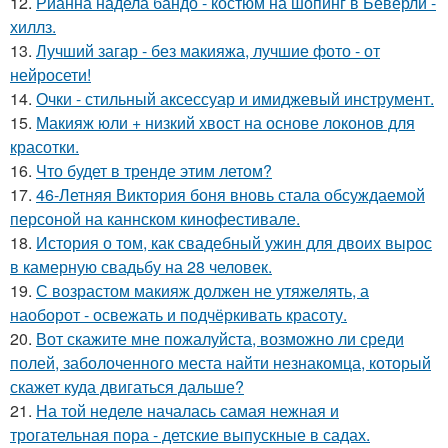
12.
Рианна надела бандо - костюм на шопинг в Беверли -
хиллз.
13.
Лучший загар - без макияжа, лучшие фото - от
нейросети!
14.
Очки - стильный аксессуар и имиджевый инструмент.
15.
Макияж юли + низкий хвост на основе локонов для
красотки.
16.
Что будет в тренде этим летом?
17.
46-Летняя Виктория боня вновь стала обсуждаемой
персоной на каннском кинофестивале.
18.
История о том, как свадебный ужин для двоих вырос
в камерную свадьбу на 28 человек.
19.
С возрастом макияж должен не утяжелять, а
наоборот - освежать и подчёркивать красоту.
20.
Вот скажите мне пожалуйста, возможно ли среди
полей, заболоченного места найти незнакомца, который
скажет куда двигаться дальше?
21.
На той неделе началась самая нежная и
трогательная пора - детские выпускные в садах.