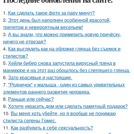
1.
Как сделать такое фото за пару минут?
2.
Этот день был наполнен особенной красотой,
трепетом и невероятным весельем!
3.
А вы знали, что можно примерить новую причёску,
ничего не отрезая?
4.
Как выглядеть как на обложке глянца без съемок и
стилистов?
5.
Хейли бибер снова запустила вирусный тренд в
маникюре и на этот раз обошлось без слепящего глянца.
6.
Зато красивые и настоящие.
7.
"Родничок" у малыша - один из самых удивительных
элементов раннего развития человека.
8.
Раньше или сейчас?
9.
Хотите украсить дом или сделать памятный подарок?
10.
Вы меня хоть убейте, но я вообще не понимаю
стилиста селены Гомес.
11.
Как разбудить в себе сексуальность?