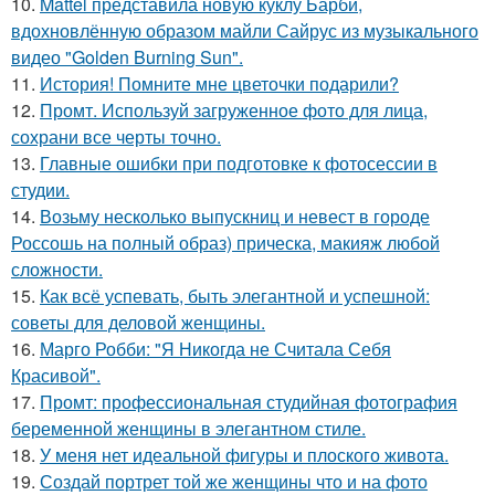
10.
Mattel представила новую куклу Барби,
вдохновлённую образом майли Сайрус из музыкального
видео "Golden Burning Sun".
11.
История! Помните мне цветочки подарили?
12.
Промт. Используй загруженное фото для лица,
сохрани все черты точно.
13.
Главные ошибки при подготовке к фотосессии в
студии.
14.
Возьму несколько выпускниц и невест в городе
Россошь на полный образ) прическа, макияж любой
сложности.
15.
Как всё успевать, быть элегантной и успешной:
советы для деловой женщины.
16.
Марго Робби: "Я Никогда не Считала Себя
Красивой".
17.
Промт: профессиональная студийная фотография
беременной женщины в элегантном стиле.
18.
У меня нет идеальной фигуры и плоского живота.
19.
Создай портрет той же женщины что и на фото