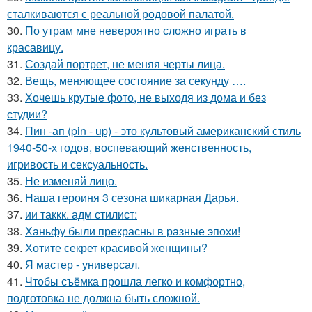
сталкиваются с реальной родовой палатой.
30.
По утрам мне невероятно сложно играть в
красавицу.
31.
Создай портрет, не меняя черты лица.
32.
Вещь, меняющее состояние за секунду ….
33.
Хочешь крутые фото, не выходя из дома и без
студии?
34.
Пин -ап (pin - up) - это культовый американский стиль
1940-50-х годов, воспевающий женственность,
игривость и сексуальность.
35.
Не изменяй лицо.
36.
Наша героиня 3 сезона шикарная Дарья.
37.
ии таккк. адм стилист:
38.
Ханьфу были прекрасны в разные эпохи!
39.
Хотите секрет красивой женщины?
40.
Я мастер - универсал.
41.
Чтобы съёмка прошла легко и комфортно,
подготовка не должна быть сложной.