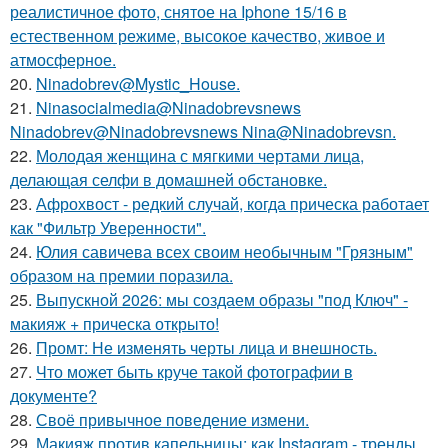
реалистичное фото, снятое на Iphone 15/16 в
естественном режиме, высокое качество, живое и
атмосферное.
20.
Ninadobrev@Mystic_House.
21.
Ninasocialmedia@Ninadobrevsnews
Ninadobrev@Ninadobrevsnews Nina@Ninadobrevsn.
22.
Молодая женщина с мягкими чертами лица,
делающая селфи в домашней обстановке.
23.
Афрохвост - редкий случай, когда прическа работает
как "Фильтр Уверенности".
24.
Юлия савичева всех своим необычным "Грязным"
образом на премии поразила.
25.
Выпускной 2026: мы создаем образы "под Ключ" -
макияж + прическа открыто!
26.
Промт: Не изменять черты лица и внешность.
27.
Что может быть круче такой фотографии в
документе?
28.
Своё привычное поведение измени.
29.
Макияж против капельницы: как Instagram - тренды