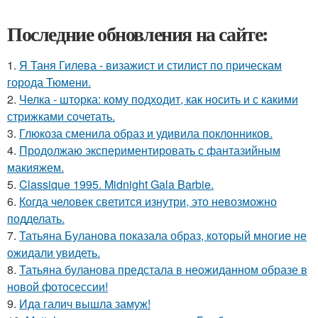
Последние обновления на сайте:
1.
Я Таня Гилева - визажист и стилист по прическам
города Тюмени.
2.
Челка - шторка: кому подходит, как носить и с какими
стрижками сочетать.
3.
Глюкоза сменила образ и удивила поклонников.
4.
Продолжаю экспериментировать с фантазийным
макияжем.
5.
Classique 1995. Midnight Gala Barbie.
6.
Когда человек светится изнутри, это невозможно
подделать.
7.
Татьяна Буланова показала образ, который многие не
ожидали увидеть.
8.
Татьяна буланова предстала в неожиданном образе в
новой фотосессии!
9.
Ида галич вышла замуж!