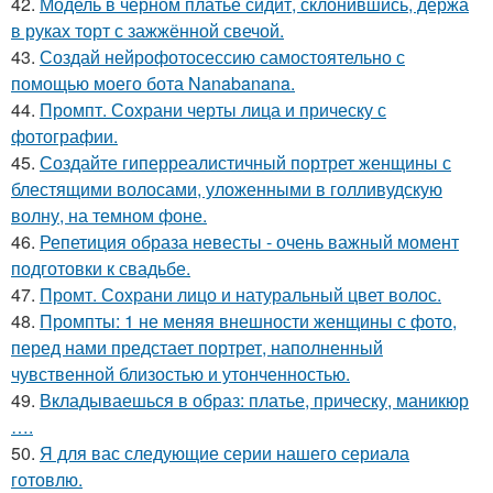
42.
Модель в чёрном платье сидит, склонившись, держа
в руках торт с зажжённой свечой.
43.
Создай нейрофотосессию самостоятельно с
помощью моего бота Nanabanana.
44.
Промпт. Сохрани черты лица и прическу с
фотографии.
45.
Создайте гиперреалистичный портрет женщины с
блестящими волосами, уложенными в голливудскую
волну, на темном фоне.
46.
Репетиция образа невесты - очень важный момент
подготовки к свадьбе.
47.
Промт. Сохрани лицо и натуральный цвет волос.
48.
Промпты: 1 не меняя внешности женщины с фото,
перед нами предстает портрет, наполненный
чувственной близостью и утонченностью.
49.
Вкладываешься в образ: платье, прическу, маникюр
….
50.
Я для вас следующие серии нашего сериала
готовлю.