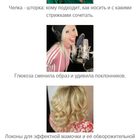
Челка - шторка: кому подходит, как носить и с какими
стрижками сочетать.
Глюкоза сменила образ и удивила поклонников.
Локоны для эффектной мамочки и её обворожительной