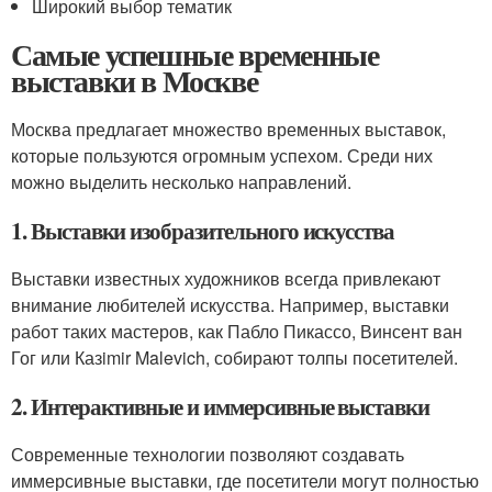
Широкий выбор тематик
Самые успешные временные
выставки в Москве
Москва предлагает множество временных выставок,
которые пользуются огромным успехом. Среди них
можно выделить несколько направлений.
1. Выставки изобразительного искусства
Выставки известных художников всегда привлекают
внимание любителей искусства. Например, выставки
работ таких мастеров, как Пабло Пикассо, Винсент ван
Гог или Казimir Malevich, собирают толпы посетителей.
2. Интерактивные и иммерсивные выставки
Современные технологии позволяют создавать
иммерсивные выставки, где посетители могут полностью