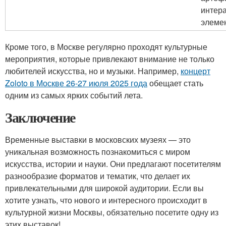
интер
элеме
Кроме того, в Москве регулярно проходят культурные
мероприятия, которые привлекают внимание не только
любителей искусства, но и музыки. Например,
концерт
Zoloto в Москве 26-27 июля 2025 года
обещает стать
одним из самых ярких событий лета.
Заключение
Временные выставки в московских музеях — это
уникальная возможность познакомиться с миром
искусства, истории и науки. Они предлагают посетителям
разнообразие форматов и тематик, что делает их
привлекательными для широкой аудитории. Если вы
хотите узнать, что нового и интересного происходит в
культурной жизни Москвы, обязательно посетите одну из
этих выставок!