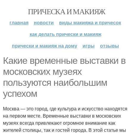
ПРИЧЕСКА И МАКИЯЖ
главная
новости
виды макияжа и причесок
как делать прически и макияж
прически и макияж на дому
игры
отзывы
Какие временные выставки в
московских музеях
пользуются наибольшим
успехом
Москва — это город, где культура и искусство находятся
на первом месте. Временные выставки в московских
музеях всегда привлекают огромное внимание как
жителей столицы, так и гостей города. В этой статье мы