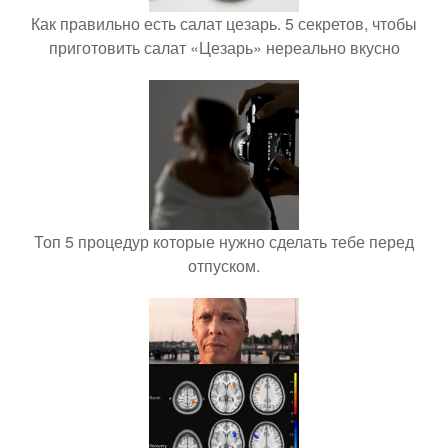
Как правильно есть салат цезарь. 5 секретов, чтобы
приготовить салат «Цезарь» нереально вкусно
Топ 5 процедур которые нужно сделать тебе перед
отпуском.