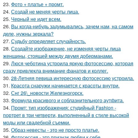
23.
Фото + платье + промт.
24.
Создай не меняя черты лица.
25.
Черный не идет всем.
26.
Вы когда-нибудь задумывались, зачем нам, на самом
деле, нужны зеркала?
27.
Судьбу определяет случайность.
28.
Создайте изображение, не изменяя черты лица
женщины, стоящей между двумя доберманами.
29.
Люся чеботина устроила яркую фотосессию, которая
сразу привлекла внимание фанатов и коллег.
30.
28-Летняя певица интересную фотосессию устроила.
31.
Красота снаружи начинается с красоты внутри.
32.
Снг 26\_новости Железногорск.
33.
Формула красивого и соблазнительного аутфита.
34.
Промт: тип изображения: студийный Fashion -
портрет в три четверти, выполненный в стиле высокой
моды или свадебной съемки.
35.
Образ невесты - это не просто платье.
36.
Фотосессия - это признак любви к себе.