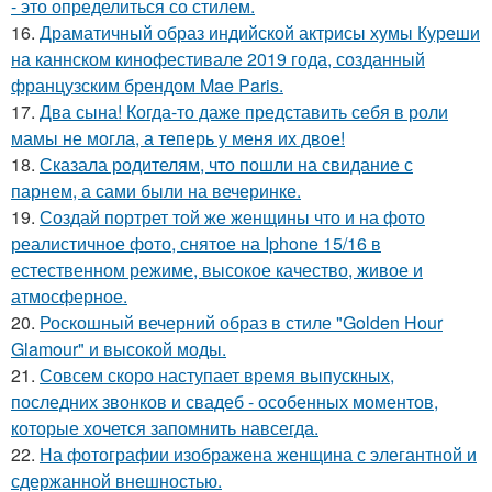
- это определиться со стилем.
16.
Драматичный образ индийской актрисы хумы Куреши
на каннском кинофестивале 2019 года, созданный
французским брендом Mae Paris.
17.
Два сына! Когда-то даже представить себя в роли
мамы не могла, а теперь у меня их двое!
18.
Сказала родителям, что пошли на свидание с
парнем, а сами были на вечеринке.
19.
Создай портрет той же женщины что и на фото
реалистичное фото, снятое на Iphone 15/16 в
естественном режиме, высокое качество, живое и
атмосферное.
20.
Роскошный вечерний образ в стиле "Golden Hour
Glamour" и высокой моды.
21.
Совсем скоро наступает время выпускных,
последних звонков и свадеб - особенных моментов,
которые хочется запомнить навсегда.
22.
На фотографии изображена женщина с элегантной и
сдержанной внешностью.