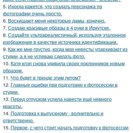
5.
Иногда кажется, что создать персонажа по
фотографии очень просто.
6.
Восхищают меня некоторые дамы, конечно.
7.
Создаю красивые образы в 4 руки в Иркутске.
8.
Создайте ультрареалистичный, используя эталонное
изображение в качестве источника идентификации.
9.
Как же мне грустно, когда мои невесты упархивают из
студии, а я не успеваю сделать фото.
10.
Катя клэп снова удивила своих поклонников новым
образом.
11.
Что будет в тренде этим летом?
12.
Главные ошибки при подготовке к фотосессии в
студии.
13.
Перед отпуском успела навести ещё немного
красоты.
14.
Подготовка к выпускному - волнительно и
ответственно.
15.
Первое, с чего стоит начать подготовку к фотосессии