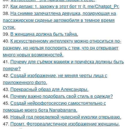
37.
Как делаю: 1. захожу в этот бот тг (t. me/Chatgpt_Pr.
38.
На снимке запечатлена девушка, позирующая на
пассажирском сиденье автомобиля в темное время
суток.
39.
В женщина должна быть тайна.
40.
К искусственному интеллекту можно относиться по-
разному, но нельзя поспорить с тем, что он открывает
много новых возможностей.
41.
Почему для съёмок макияж и причёска должны быть
поярче?
42.
Создай изображение, не меняя черты лица с
приложенного фото.
43.
Прекрасный образ для Александры.
44.
Почему важно подобрать свой стиль в одежде?
45.
Создай нейрофотосессию самостоятельно с
помощью моего бота Nanabanana.
46.
Новый год переделкой чудесной куколки открываю.
47.
Промт. Фотореалистичное изображение женщины,