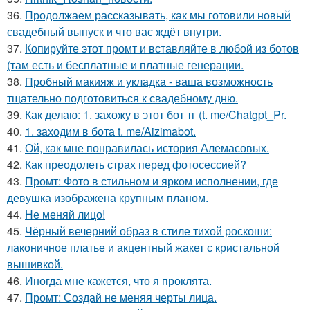
36.
Продолжаем рассказывать, как мы готовили новый
свадебный выпуск и что вас ждёт внутри.
37.
Копируйте этот промт и вставляйте в любой из ботов
(там есть и бесплатные и платные генерации.
38.
Пробный макияж и укладка - ваша возможность
тщательно подготовиться к свадебному дню.
39.
Как делаю: 1. захожу в этот бот тг (t. me/Chatgpt_Pr.
40.
1. заходим в бота t. me/Aizimabot.
41.
Ой, как мне понравилась история Алемасовых.
42.
Как преодолеть страх перед фотосессией?
43.
Промт: Фото в стильном и ярком исполнении, где
девушка изображена крупным планом.
44.
Не меняй лицо!
45.
Чёрный вечерний образ в стиле тихой роскоши:
лаконичное платье и акцентный жакет с кристальной
вышивкой.
46.
Иногда мне кажется, что я проклята.
47.
Промт: Создай не меняя черты лица.