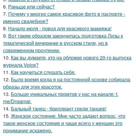
6.
Раньше или сейчас?
7.
Почему у многих самое красивое фото в паспорте -
именно свадебное?
8.
Начало июля - повод для красивого макияжа!
9.
Вот таким образом закончилась подготовка Лизы к
тематической вечеринке в русском стиле, но в
современном прочтении.
10.
Как вы думаете, кто на обложке нового 20-го выпуска
журнала Voice?
11.
Как научиться слушать себя.
12.
Было время когда я на постоянной основе собирала
образы для этих красоток.
13.
Больше уникальных промтов у нас на канале: t.
me/Dnsamai.
14.
Бальный танец - бриллиант среди танцев!
15.
Женское состояние. Мне часто задают вопрос, что
такое женское состояние и чаще всего у женщин это
понимание искажено.