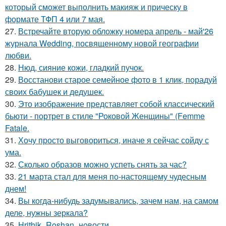
который сможет выполнить макияж и прическу в
формате ТФП 4 или 7 мая.
27.
Встречайте вторую обложку номера апрель - май'26
журнала Wedding, посвященному новой географии
любви.
28.
Нюд, сияние кожи, гладкий пучок.
29.
Восстанови старое семейное фото в 1 клик, порадуй
своих бабушек и дедушек.
30.
Это изображение представляет собой классический
бьюти - портрет в стиле "Роковой Женщины" (Femme
Fatale.
31.
Хочу просто выговориться, иначе я сейчас сойду с
ума.
32.
Сколько образов можно успеть снять за час?
33.
21 марта стал для меня по-настоящему чудесным
днем!
34.
Вы когда-нибудь задумывались, зачем нам, на самом
деле, нужны зеркала?
35.
Hrithik_Roshan_новости.