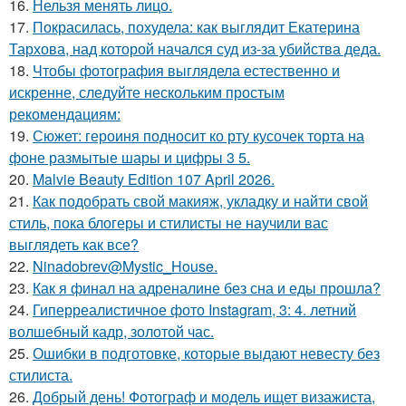
16.
Нельзя менять лицо.
17.
Покрасилась, похудела: как выглядит Екатерина
Тархова, над которой начался суд из-за убийства деда.
18.
Чтобы фотография выглядела естественно и
искренне, следуйте нескольким простым
рекомендациям:
19.
Сюжет: героиня подносит ко рту кусочек торта на
фоне размытые шары и цифры 3 5.
20.
Malvie Beauty Edition 107 April 2026.
21.
Как подобрать свой макияж, укладку и найти свой
стиль, пока блогеры и стилисты не научили вас
выглядеть как все?
22.
Ninadobrev@Mystic_House.
23.
Как я финал на адреналине без сна и еды прошла?
24.
Гиперреалистичное фото Instagram, 3: 4. летний
волшебный кадр, золотой час.
25.
Ошибки в подготовке, которые выдают невесту без
стилиста.
26.
Добрый день! Фотограф и модель ищет визажиста,