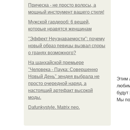
Прическа - не просто волосы, а
мощный инструмент вашего стиля!
Мужской гардероб: 6 вещей,
которые нравятся женщинам
"Эффект Неузнаваемости": почему
новый образ певицы вызвал споры
о гранях возможного?
На шанхайской премьере
"Человека - Паука: Совершенно
Новый День" зендея выбрала не
Этим 
просто очередной наряд, а
любим
настоящий артефакт высокой
будут
моды.
Мы по
Dafunkystyle. Matrix neo.