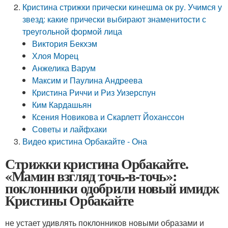
Кристина стрижки прически кинешма ок ру. Учимся у
звезд: какие прически выбирают знаменитости с
треугольной формой лица
Виктория Бекхэм
Хлоя Морец
Анжелика Варум
Максим и Паулина Андреева
Кристина Риччи и Риз Уизерспун
Ким Кардашьян
Ксения Новикова и Скарлетт Йоханссон
Советы и лайфхаки
Видео кристина Орбакайте - Она
Стрижки кристина Орбакайте.
«Мамин взгляд точь-в-точь»:
поклонники одобрили новый имидж
Кристины Орбакайте
не устает удивлять поклонников новыми образами и