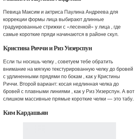
Певица Максим и актриса Паулина Андреева для
коррекции формы лица выбирают длинные
градуированные стрижки с «лесенкой» у лица , где
самые короткие пряди начинаются в районе скул.
Кристина Риччи и Риз Уизерспун
Если ты носишь челку , советуем тебе обратить
внимание на мягкую текстурированную челку до бровей
с удлиненными прядями по бокам , как у Кристины
Риччи. Второй вариант: косая недлинная челка до
бровей с плавными линиями , как у Риз Уизерспун. А вот
слишком массивные прямые короткие челки — это табу.
Ким Кардашьян