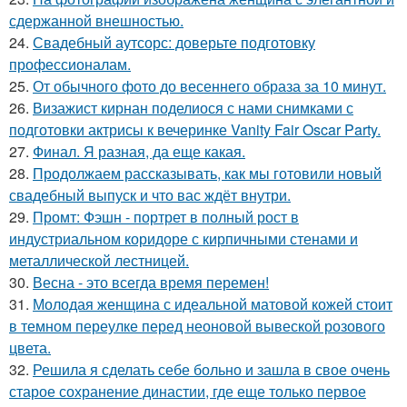
сдержанной внешностью.
24.
Свадебный аутсорс: доверьте подготовку
профессионалам.
25.
От обычного фото до весеннего образа за 10 минут.
26.
Визажист кирнан поделиося с нами снимками с
подготовки актрисы к вечеринке Vanity Fair Oscar Party.
27.
Финал. Я разная, да еще какая.
28.
Продолжаем рассказывать, как мы готовили новый
свадебный выпуск и что вас ждёт внутри.
29.
Промт: Фэшн - портрет в полный рост в
индустриальном коридоре с кирпичными стенами и
металлической лестницей.
30.
Весна - это всегда время перемен!
31.
Молодая женщина с идеальной матовой кожей стоит
в темном переулке перед неоновой вывеской розового
цвета.
32.
Решила я сделать себе больно и зашла в свое очень
старое сохранение династии, где еще только первое