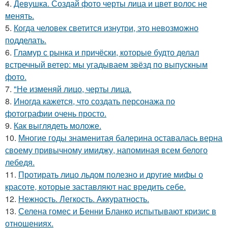
4.
Девушка. Создай фото черты лица и цвет волос не
менять.
5.
Когда человек светится изнутри, это невозможно
подделать.
6.
Гламур с рынка и причёски, которые будто делал
встречный ветер: мы угадываем звёзд по выпускным
фото.
7.
"Не изменяй лицо, черты лица.
8.
Иногда кажется, что создать персонажа по
фотографии очень просто.
9.
Как выглядеть моложе.
10.
Многие годы знаменитая балерина оставалась верна
своему привычному имиджу, напоминая всем белого
лебедя.
11.
Протирать лицо льдом полезно и другие мифы о
красоте, которые заставляют нас вредить себе.
12.
Нежность. Легкость. Аккуратность.
13.
Селена гомес и Бенни Бланко испытывают кризис в
отношениях.