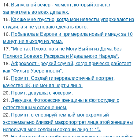
14.
Выпускной вечер - момент, который хочется
запечатлеть во всех деталях.
15.
Как же мне грустно, когда мои невесты упархивают из
студии, а я не успеваю сделать фото.
16.
Побывала в Европе и примерила новый имидж за 10
минут, не выходя из дома.
17.
"Мне так Плохо, но я не Могу Выйти из Дома без
Полного Боевого Раскраса и Идеального Наряда".
18.
Афрохвост - редкий случай, когда прическа работает
как "Фильтр Уверенности".
19.
Промпт. Создай гиперреалистичный портрет,
качество 4K, не меняя черты лица.
20.
Промт: девушка с чокером.
21.
Девушка. Фотосессия женщины в фотостудии c
естественным освещением.
22.
Промпт: сгенерируй темный монохромный
экстремально близкий макропортрет лица этой женщины
используя мое селфи и сохрани лицо 1: 1\\.
23.
На фотографии изображена женщина с элегантной и