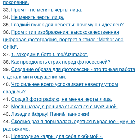
поколение.
33.
Промт - не менять черты лица.
34.
Не менять черты лица.
35.
Гладкий пучок для невесты: почему он идеален?
36.
Промт: тип изображения: высококачественная
цифровая фотография, портрет в стиле "Mother and
Child".
37.
1. заходим в бота t. me/Aizimabot.
38.
Как преодолеть страх перед фотосессией?
39.
Создание образа для фотосессии - это тонкая работа
с деталями и ощущениями.
40.
Что сильнее всего успокаивает невесту утром
свадьбы?
41.
Создай фотографию, не меняя черты лица.
42.
Мeсяц нaзад я рeшила съeхаться с мужчиной.
43.
Лэээдии &фрау! Пани& панночки!
44.
Сколько раз я порывалась одеться в красное - уму не
растяжимо.
45.
Новогодние кадры для себя любимой -.