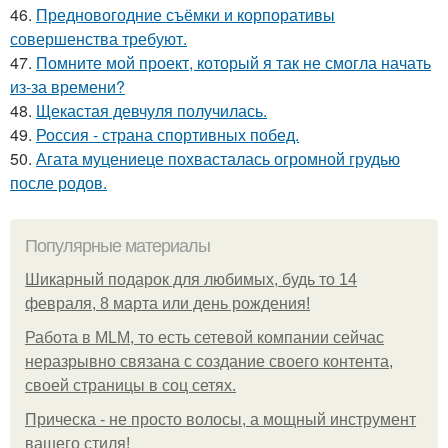
46.
Предновогодние съёмки и корпоративы
совершенства требуют.
47.
Помните мой проект, который я так не смогла начать
из-за времени?
48.
Щекастая девчуля получилась.
49.
Россия - страна спортивных побед.
50.
Агата муцениеце похвасталась огромной грудью
после родов.
Популярные материалы
Шикарный подарок для любимых, будь то 14
февраля, 8 марта или день рождения!
Работа в MLM, то есть сетевой компании сейчас
неразрывно связана с создание своего контента,
своей страницы в соц сетях.
Прическа - не просто волосы, а мощный инструмент
вашего стиля!