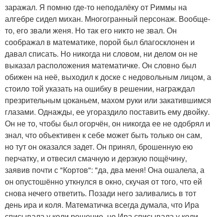
заражал. Я помню где-то неподалёку от Риммы на
алгебре сидел михан. Многогранный персонаж. Вообще-
то, его звали женя. Но так его никто не звал. Он
соображал в математике, порой был благосклонен и
давал списать. Но никогда ни словом, ни делом он не
выказал расположения математичке. Он словно был
обижен на неё, выходил к доске с недовольным лицом, а
стоило той указать на ошибку в решении, награждал
презрительным цоканьем, махом руки или закатившимся
глазами. Однажды, ее угораздило поставить ему двойку.
Он не то, чтобы был огорчён, он никогда ее не одобрял и
знал, что объективен к себе может быть только он сам,
но тут он оказался задет. Он принял, брошенную ею
перчатку, и отвесил смачную и дерзкую пощёчину,
заявив почти с "Кортов": "да, два меня! Она ошалела, а
он опустошённо уткнулся в окно, скучая от того, что ей
снова нечего ответить. Позади него заливались в тот
день ира и коля. Математичка всегда думала, что Ира
списывала у коли решение, но Ира списывала у коли