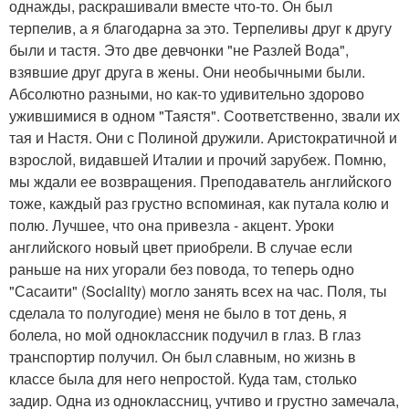
однажды, раскрашивали вместе что-то. Он был
терпелив, а я благодарна за это. Терпеливы друг к другу
были и тастя. Это две девчонки "не Разлей Вода",
взявшие друг друга в жены. Они необычными были.
Абсолютно разными, но как-то удивительно здорово
ужившимися в одном "Таястя". Соответственно, звали их
тая и Настя. Они с Полиной дружили. Аристократичной и
взрослой, видавшей Италии и прочий зарубеж. Помню,
мы ждали ее возвращения. Преподаватель английского
тоже, каждый раз грустно вспоминая, как путала колю и
полю. Лучшее, что она привезла - акцент. Уроки
английского новый цвет приобрели. В случае если
раньше на них угорали без повода, то теперь одно
"Сасаити" (Sociality) могло занять всех на час. Поля, ты
сделала то полугодие) меня не было в тот день, я
болела, но мой одноклассник подучил в глаз. В глаз
транспортир получил. Он был славным, но жизнь в
классе была для него непростой. Куда там, столько
задир. Одна из одноклассниц, учтиво и грустно замечала,