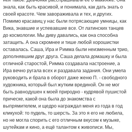
знала, как быть красивой, и понимала, как дать знать о
своей красоте. Чем завораживала и тех, и других.
Помимо красавиц у нас были потрясающие умницы, как
Вика, знавшие и успевавшие все. От латинских танцев
до космологии. Мы диву давались, как она способна
затащить. А она скромнее и тише любой хорошистки
оставалась. Саша, Ира и Римма были неизменным трио,
дополнявшим друг друга. Саша делала домашку и была
отличной старостой, Римма создавала настроение, а
Ира вечно ругала всех и раздавала задания. Они умела
руководить и брала в оборот даже женю П. - свободного
художника, который был жутким врединой. Он не мог
быть равнодушен к моей природно - кудрявой пушистой
прическе, какой она была до знакомства с
выпрямителем, и щедро награждал меня из года в год
кликухой: то пудель, то шерсть. За это я его не любила,
но не могла спорить с его отличным вкусом к музыке,
шутейкам и кино, а ещё талантом к живописи. Мы,