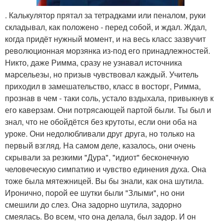
. Калькулятор прятал за тетрадками или пеналом, руки
складывал, как положено - перед собой, и ждал. Ждал,
когда придёт нужный момент, и на весь класс зазвучит
революционная морзянка из-под его принадлежностей.
Никто, даже Римма, сразу не узнавал источника
марсельезы, но призыв чувствовал каждый. Учитель
приходил в замешательство, класс в восторг, Римма,
прознав в чем - таки соль, устало вздыхала, привыкнув к
его каверзам. Они потрясающей партой были. Ты был и
знал, что не обойдётся без крутоты, если они оба на
уроке. Они недолюбливали друг друга, но только на
первый взгляд. На самом деле, казалось, они очень
скрывали за резкими "Дура", "идиот" бесконечную
человеческую симпатию и чувство единения духа. Она
тоже была мятежницей. Вы бы знали, как она шутила.
Иронично, порой ее шутки были "Злыми", но они
смешили до слез. Она задорно шутила, задорно
смеялась. Во всем, что она делала, был задор. И он