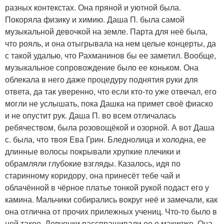
разных контекстах. Она пряной и уютной была.
Покоряла физику и химию. Даша П. была самой
музыкальной девочкой на земле. Парта для неё была,
что рояль, и она отыгрывала на нем целые концерты, да
с такой удалью, что Рахманинов бы ее заметил. Вообще,
музыкальное сопровождение было ее коньком. Она
облекала в него даже процедуру поднятия руки для
ответа, да так уверенно, что если кто-то уже отвечал, его
могли не услышать, пока Дашка на примет своё фиаско
и не опустит рук. Даша П. во всем отличалась
ребячеством, была розовощёкой и озорной. А вот Даша
с. была, что твоя Ева Грин. Бледнолица и холодна, ее
длинные волосы покрывали хрупкие плечики и
обрамляли глубокие взгляды. Казалось, идя по
старинному коридору, она принесёт тебе чай и
облачённой в чёрное платье тонкой рукой подаст его у
камина. Мальчики собирались вокруг неё и замечали, как
она отлична от прочих прилежных учениц. Что-то было в
ней такое. Девчонки расспрашивали ее о макияже. Она