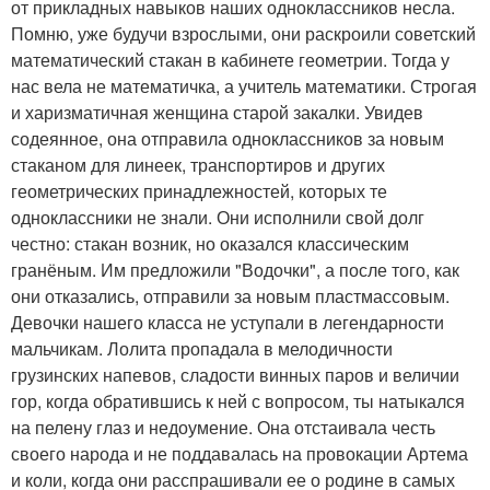
от прикладных навыков наших одноклассников несла.
Помню, уже будучи взрослыми, они раскроили советский
математический стакан в кабинете геометрии. Тогда у
нас вела не математичка, а учитель математики. Строгая
и харизматичная женщина старой закалки. Увидев
содеянное, она отправила одноклассников за новым
стаканом для линеек, транспортиров и других
геометрических принадлежностей, которых те
одноклассники не знали. Они исполнили свой долг
честно: стакан возник, но оказался классическим
гранёным. Им предложили "Водочки", а после того, как
они отказались, отправили за новым пластмассовым.
Девочки нашего класса не уступали в легендарности
мальчикам. Лолита пропадала в мелодичности
грузинских напевов, сладости винных паров и величии
гор, когда обратившись к ней с вопросом, ты натыкался
на пелену глаз и недоумение. Она отстаивала честь
своего народа и не поддавалась на провокации Артема
и коли, когда они расспрашивали ее о родине в самых