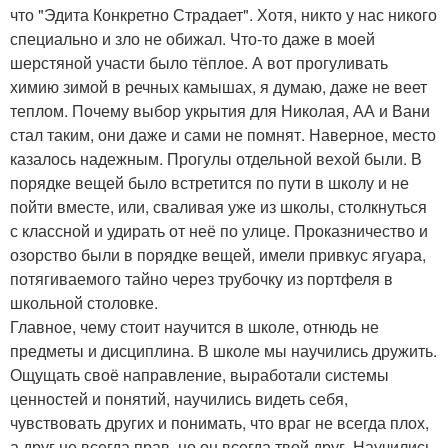
что "Эдита Конкретно Страдает". Хотя, никто у нас никого
специально и зло не обижал. Что-то даже в моей
шерстяной участи было тёплое. А вот прогуливать
химию зимой в речных камышах, я думаю, даже не веет
теплом. Почему выбор укрытия для Николая, АА и Вани
стал таким, они даже и сами не помнят. Наверное, место
казалось надежным. Прогулы отдельной вехой были. В
порядке вещей было встретится по пути в школу и не
пойти вместе, или, сваливая уже из школы, столкнуться
с классной и удирать от неё по улице. Проказничество и
озорство были в порядке вещей, имели привкус ягуара,
потягиваемого тайно через трубочку из портфеля в
школьной столовке.
Главное, чему стоит научится в школе, отнюдь не
предметы и дисциплина. В школе мы научились дружить.
Ощущать своё направление, выработали системы
ценностей и понятий, научились видеть себя,
чувствовать других и понимать, что враг не всегда плох,
а друг не всегда прав, но он всегда твой друг. Научились