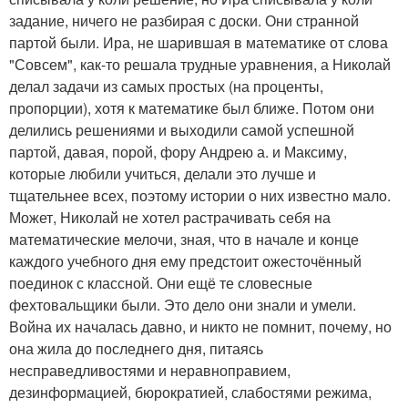
задание, ничего не разбирая с доски. Они странной
партой были. Ира, не шарившая в математике от слова
"Совсем", как-то решала трудные уравнения, а Николай
делал задачи из самых простых (на проценты,
пропорции), хотя к математике был ближе. Потом они
делились решениями и выходили самой успешной
партой, давая, порой, фору Андрею а. и Максиму,
которые любили учиться, делали это лучше и
тщательнее всех, поэтому истории о них известно мало.
Может, Николай не хотел растрачивать себя на
математические мелочи, зная, что в начале и конце
каждого учебного дня ему предстоит ожесточённый
поединок с классной. Они ещё те словесные
фехтовальщики были. Это дело они знали и умели.
Война их началась давно, и никто не помнит, почему, но
она жила до последнего дня, питаясь
несправедливостями и неравноправием,
дезинформацией, бюрократией, слабостями режима,