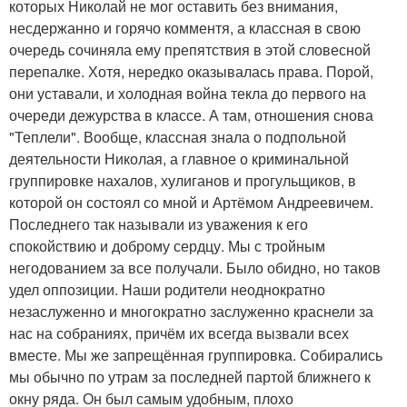
которых Николай не мог оставить без внимания,
несдержанно и горячо комментя, а классная в свою
очередь сочиняла ему препятствия в этой словесной
перепалке. Хотя, нередко оказывалась права. Порой,
они уставали, и холодная война текла до первого на
очереди дежурства в классе. А там, отношения снова
"Теплели". Вообще, классная знала о подпольной
деятельности Николая, а главное о криминальной
группировке нахалов, хулиганов и прогульщиков, в
которой он состоял со мной и Артёмом Андреевичем.
Последнего так называли из уважения к его
спокойствию и доброму сердцу. Мы с тройным
негодованием за все получали. Было обидно, но таков
удел оппозиции. Наши родители неоднократно
незаслуженно и многократно заслуженно краснели за
нас на собраниях, причём их всегда вызвали всех
вместе. Мы же запрещённая группировка. Собирались
мы обычно по утрам за последней партой ближнего к
окну ряда. Он был самым удобным, плохо