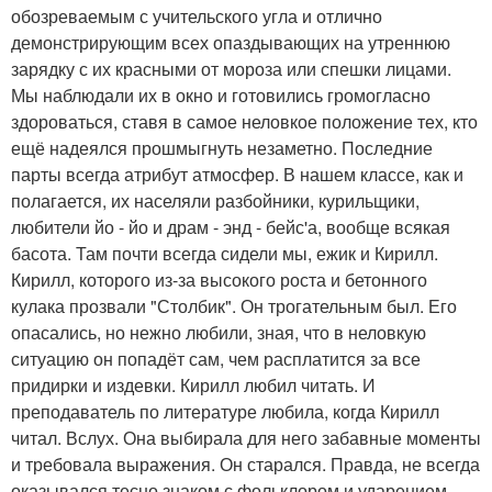
обозреваемым с учительского угла и отлично
демонстрирующим всех опаздывающих на утреннюю
зарядку с их красными от мороза или спешки лицами.
Мы наблюдали их в окно и готовились громогласно
здороваться, ставя в самое неловкое положение тех, кто
ещё надеялся прошмыгнуть незаметно. Последние
парты всегда атрибут атмосфер. В нашем классе, как и
полагается, их населяли разбойники, курильщики,
любители йо - йо и драм - энд - бейс'а, вообще всякая
басота. Там почти всегда сидели мы, ежик и Кирилл.
Кирилл, которого из-за высокого роста и бетонного
кулака прозвали "Столбик". Он трогательным был. Его
опасались, но нежно любили, зная, что в неловкую
ситуацию он попадёт сам, чем расплатится за все
придирки и издевки. Кирилл любил читать. И
преподаватель по литературе любила, когда Кирилл
читал. Вслух. Она выбирала для него забавные моменты
и требовала выражения. Он старался. Правда, не всегда
оказывался тесно знаком с фольклором и ударением,