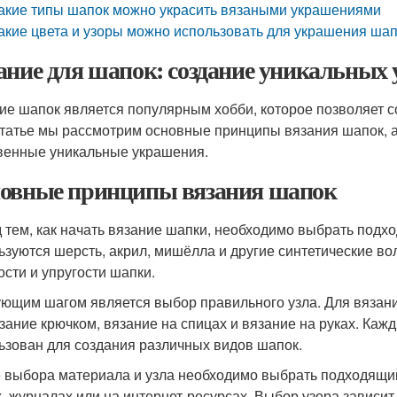
акие типы шапок можно украсить вязаными украшениями
акие цвета и узоры можно использовать для украшения ша
ание для шапок: создание уникальных
ие шапок является популярным хобби, которое позволяет с
статье мы рассмотрим основные принципы вязания шапок, а 
венные уникальные украшения.
овные принципы вязания шапок
 тем, как начать вязание шапки, необходимо выбрать подх
ьзуются шерсть, акрил, мишёлла и другие синтетические в
ости и упругости шапки.
ющим шагом является выбор правильного узла. Для вязани
язание крючком, вязание на спицах и вязание на руках. Каж
ьзован для создания различных видов шапок.
 выбора материала и узла необходимо выбрать подходящий
х, журналах или на интернет-ресурсах. Выбор узора зависи