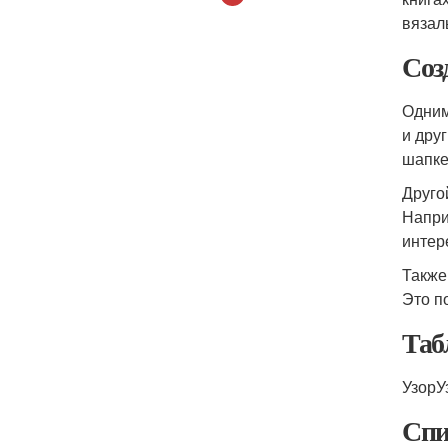
вязал
Соз
Одним
и дру
шапке
Друго
Напри
интер
Также
Это п
Таб
УзорУ
Спи