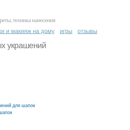
реты, техника нанесения
ки и макияж на дому
игры
отзывы
ых украшений
шений для шапок
 шапок