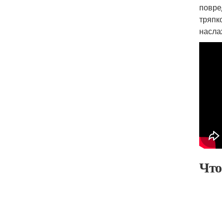
повре
тряпк
насла
Что