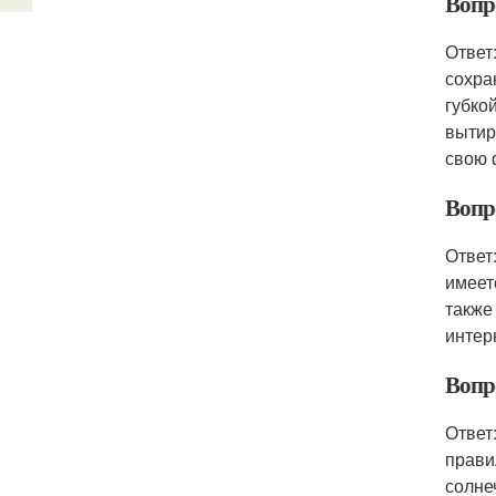
Вопр
Ответ
сохра
губко
вытир
свою 
Вопр
Ответ
имеет
также
интер
Вопр
Ответ
прави
солне