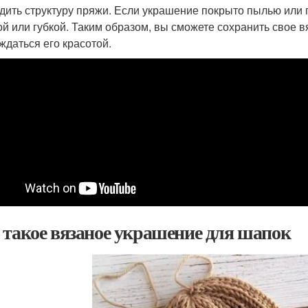
дить структуру пряжи. Если украшение покрыто пылью или 
ой или губкой. Таким образом, вы сможете сохранить свое 
ждаться его красотой.
 такое вязаное украшение для шапок