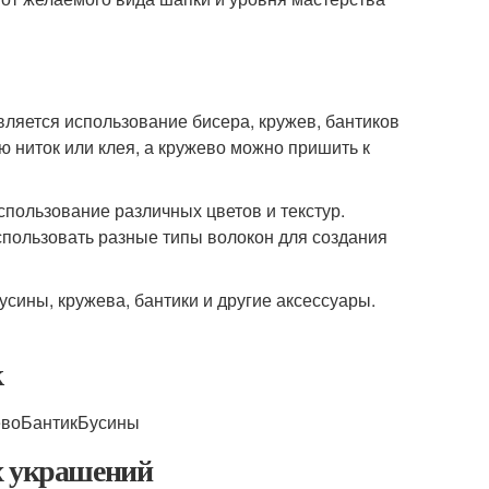
ляется использование бисера, кружев, бантиков
ю ниток или клея, а кружево можно пришить к
спользование различных цветов и текстур.
спользовать разные типы волокон для создания
усины, кружева, бантики и другие аксессуары.
к
евоБантикБусины
х украшений