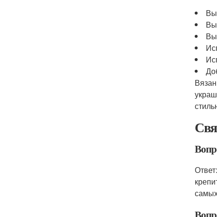
Вы
Вы
Вы
Ис
Ис
До
Вязан
украш
стиль
Свя
Вопр
Ответ
крепи
самых
Вопр