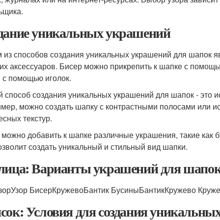
ьщика.
дание уникальных украшений
 из способов создания уникальных украшений для шапок яв
гих аксессуаров. Бисер можно прикрепить к шапке с помощь
 с помощью иголок.
й способ создания уникальных украшений для шапок - это и
мер, можно создать шапку с контрастными полосами или и
есных текстур.
 можно добавить к шапке различные украшения, такие как б
озволит создать уникальный и стильный вид шапки.
лица: Варианты украшений для шапо
зорУзор БисерКружевоБантик БусиныБантикКружево Круж
сок: Условия для создания уникальны