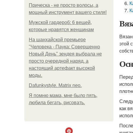
К
Прическа - не просто волосы, а
К
мощный инструмент вашего стиля!
Вяз
Мужской гардероб: 6 вещей,
которые нравятся женщинам
Вязан
На шанхайской премьере
этой 
"Человека - Паука: Совершенно
собст
Новый День" зендея выбрала не
Осн
просто очередной наряд, а
настоящий артефакт высокой
моды.
Перед
испол
Dafunkystyle. Matrix neo.
плотн
Я помню мама, мне было пять,
Следу
любила бегать, рисовать.
как в
испол
После
книга