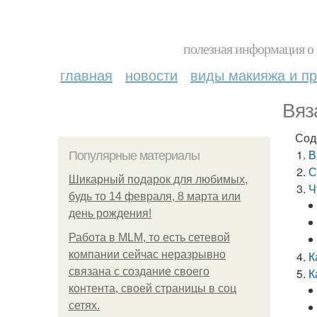
полезная информация о 
главная
новости
виды макияжа и пр
Вяз
Сод
В
Популярные материалы
С
Шикарный подарок для любимых,
Ч
будь то 14 февраля, 8 марта или
день рождения!
Работа в MLM, то есть сетевой
компании сейчас неразрывно
К
связана с создание своего
К
контента, своей страницы в соц
сетях.