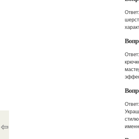
Ответ
шерст
харак
Вопр
Ответ
крючк
масте
эффек
Вопр
Ответ
Украш
стилю
⇦
именн