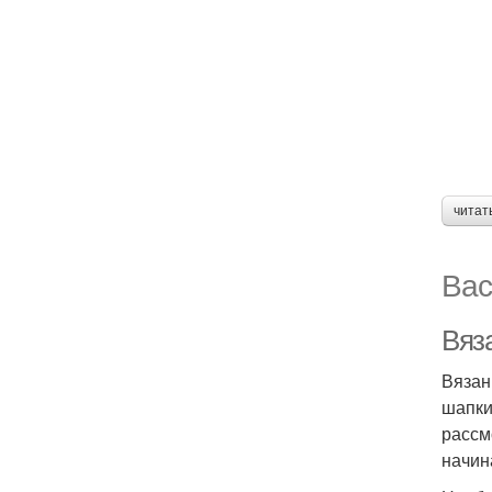
читат
Вас
Вяз
Вязан
шапки
рассм
начин