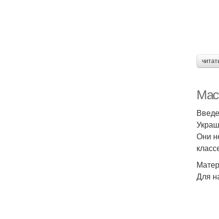
читат
Мас
Введ
Украш
Они н
класс
Матер
Для н