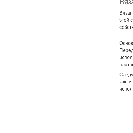
Вяз
Вязан
этой 
собст
Основ
Перед
испол
плотн
Следу
как в
испол