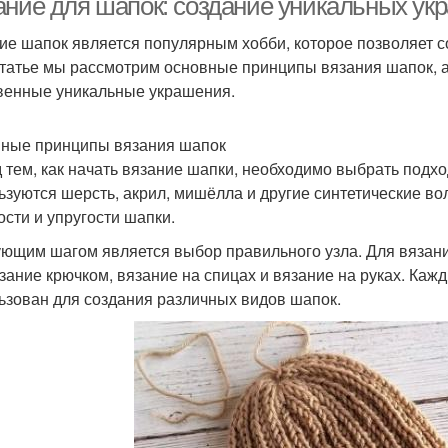
ание для шапок: создание уникальных ук
ие шапок является популярным хобби, которое позволяет с
статье мы рассмотрим основные принципы вязания шапок, а 
венные уникальные украшения.
ные принципы вязания шапок
 тем, как начать вязание шапки, необходимо выбрать подх
ьзуются шерсть, акрил, мишёлла и другие синтетические в
ости и упругости шапки.
ющим шагом является выбор правильного узла. Для вязани
язание крючком, вязание на спицах и вязание на руках. Каж
ьзован для создания различных видов шапок.