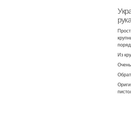
Укр
рук
Прост
крупн
поряд
Из кр
Очень
Обрат
Ориги
писто