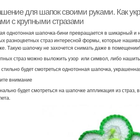
ашение для шапок своими руками. Как ук
ами с крупными стразами
ая однотонная шапочка-бини превращается в шикарный и 
ых разноцветных страз интересной формы, которые нашива
ке. Такую шапочку не захочется снимать даже в помещении
упных страз можно выложить узор или символ, либо нашит
 стильно будет смотреться однотонная шапочка, украшенн
ите внимание
нально будет смотреться на шапочке аппликация из страз,
лета.