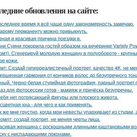
ледние обновления на сайте:
оследнее время я всё чаще одну закономерность замечаю.
тарому перманенту можно привыкнуть.
вная и красивая причина поездки в.
ни Суини покорила гостей образом на вечеринке Variety Po
омт}. Сгенерируй молодую женщину в полуобороте - крупны
ре кожи.
мт: Создай гиперреалистичный портрет, качество 4K, не ме
ершенная гармония от кончиков волос до безупречного тон
ный. Черно-белая студийная фотография, парный портрет п
аз для фотосессии готов - макияж и причёска безупречны.
тебя нет потрясающей фигуры или плоского живота.
сцветная хна - для чего и как применять.
к же мне грустно, когда мои невесты упархивают из студии, 
омпт: создай портрет, не меняя черты лица.
асивая женщина с роскошными длинными каштановыми во
ску с ниспадающими локонами.