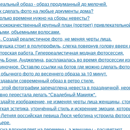
еальный образ - образ продуманный до мелочей.
к сделать фото на любые документы дома?
олько времени нужно на сборы невесты?
сококачественный крупный план (портрет) привлекательно
ыми, объемными волосами.
. Создай реалистичное фото, не меняя черты лица.
вушка стоит в полупрофиль, слегка повернув голову вверх 
торская работа. Гиперреалистичная модная фотосессия.
чь Бони, Анджелина, расплакалась во время фотосессии из
иночное. Оставлю ссылки на ботов где можно сделать фото
 обычного фото до весеннего образа за 10 минут.
здавали современный образ в ретро стиле.
 этой фотографии запечатлена невеста в праздничной, не
вно перестала делать "Свадебный Макияж".
здайте изображение, не изменяя черты лица женщины, ст
гкая эстетика, утончённый стиль и искренние эмоции, кото
-Летняя российская певица Люся чеботина устроила фотос
ьере.
сна вдохновляет на перемены, а женщины - расцветают.