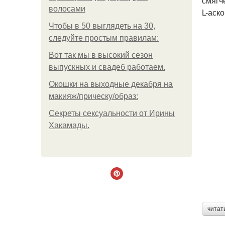
смягч
волосами
L-аск
Чтобы в 50 выглядеть на 30,
следуйте простым правилам:
Вот так мы в высокий сезон
выпускных и свадеб работаем.
Окошки на выходные декабря на
макияж/прическу/образ:
Секреты сексуальности от Ирины
Хакамады.
читат