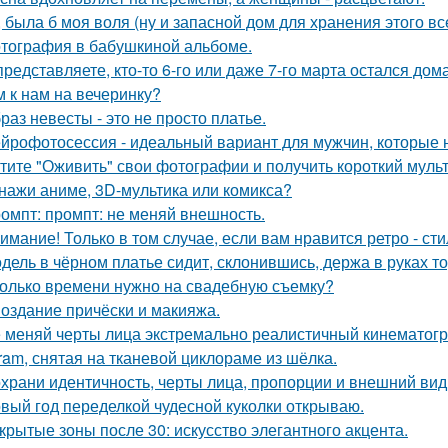
, была б моя воля (ну и запасной дом для хранения этого все
тография в бабушкиной альбоме.
представляете, кто-то 6-го или даже 7-го марта остался дом
м к нам на вечеринку?
раз невесты - это не просто платье.
йрофотосессия - идеальный вариант для мужчин, которые н
тите "Оживить" свои фотографии и получить короткий мульт
нажи аниме, 3D-мультика или комикса?
омпт: промпт: не меняй внешность.
имание! Только в том случае, если вам нравится ретро - сти
дель в чёрном платье сидит, склонившись, держа в руках то
олько времени нужно на свадебную съемку?
Создание причёски и макияжа.
 меняй черты лица экстремально реалистичный кинематогр
gram, снятая на тканевой циклораме из шёлка.
храни идентичность, черты лица, пропорции и внешний ви
вый год переделкой чудесной куколки открываю.
крытые зоны после 30: искусство элегантного акцента.