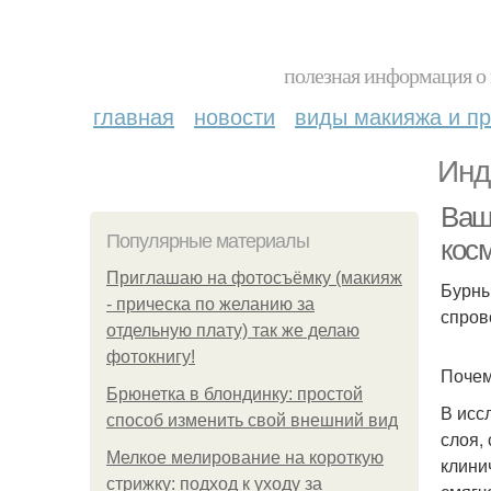
полезная информация о 
главная
новости
виды макияжа и пр
Инд
Ваш
Популярные материалы
кос
Приглашаю на фотосъёмку (макияж
Бурны
- прическа по желанию за
спров
отдельную плату) так же делаю
фотокнигу!
Почем
Брюнетка в блондинку: простой
В исс
способ изменить свой внешний вид
слоя,
Мелкое мелирование на короткую
клини
стрижку: подход к уходу за