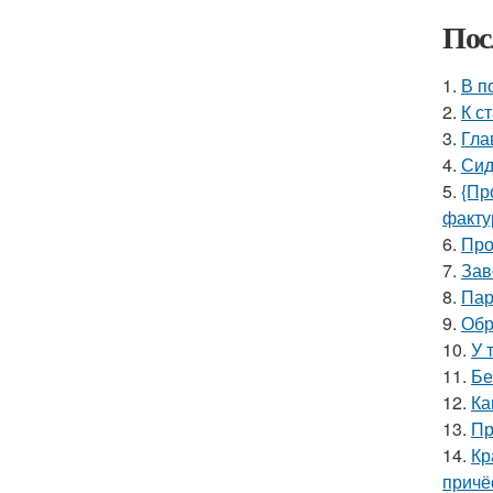
Пос
1.
В п
2.
К с
3.
Гла
4.
Сид
5.
{Пр
факту
6.
Про
7.
Зав
8.
Пар
9.
Обр
10.
У 
11.
Бе
12.
Ка
13.
Пр
14.
Кр
причё