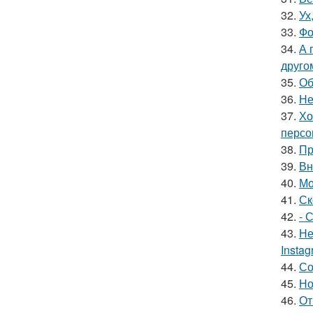
32.
Ух
33.
Фо
34.
А 
друго
35.
Об
36.
Не
37.
Хо
персо
38.
Пр
39.
Вн
40.
Мо
41.
Ск
42.
- 
43.
Не
Insta
44.
Со
45.
Но
46.
От