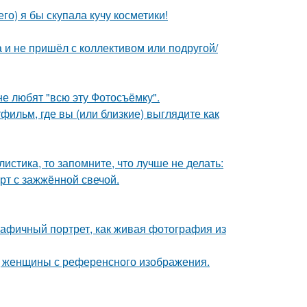
го) я бы скупала кучу косметики!
а и не пришёл с коллективом или подругой/
е любят "всю эту Фотосъёмку".
фильм, где вы (или близкие) выглядите как
листика, то запомните, что лучше не делать:
рт с зажжённой свечой.
афичный портрет, как живая фотография из
д женщины с референсного изображения.