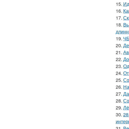
15.
Ид
16.
Ка
17.
Ск
18.
Вы
длинн
19.
ЧБ
20.
Де
21.
Ав
22.
До
23.
Од
24.
От
25.
Со
26.
На
27.
Да
28.
Со
29.
Лё
30.
28
интер
31.
Ве