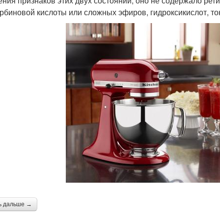
ения признаков этих двух состояний, оно не содержало рети
орбиновой кислоты или сложных эфиров, гидроксикислот, т
ь дальше →