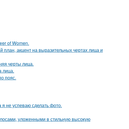
wer of Women.
й план, акцент на выразительных чертах лица и
няя черты лица.
а лица.
о пояс.
а я не успеваю сделать фото.
лосами, уложенными в стильную высокую