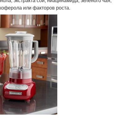
нола, экстракта сои, ниацинамида, зеленого чая,
окоферола или факторов роста.