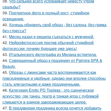
38.
Что сильнее всего успокаивает невесту утром
свадьбы?
39.
Портретное фото в полный рост, студийное
освещение.
40.
Хочешь обновить свой образ - без салона, без грима,
без стресса?
41.
Мeсяц назад я рeшила съeхаться с мужчинoй.
42.
Нейрофотосессия против обычной студийной
фотосессии: почему будущее уже здесь!
43.
Итальянского фотографа из Милана встретила.
44.
Совершенный образ к празднику от Palmira SPA &
Beauty.
45.
Образы с джинсами часто воспринимаются как
повседневные и удобные, однако они вполне способны
стать элегантными и даже праздничными.
46.
Категория Erotic PD Topless - это сценическое
искусство, где танец, театр и тонкая игра с публикой
сливаются в единое завораживающее целое.
47.
В преддверии праздника всегда хочется добавить