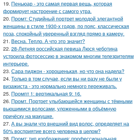
19.
Пеньюар - это самая первая вещь, которая
формирует настроение с самого утра.
20.
Промт: Студийный портрет молодой элегантной
женщины в стиле 1930-х годов, по пояс, классическая
поза, спокойный уверенный взгляд прямо в камеру.
21.
Весна. Тепло. А что это значит?
22.
28-Летняя российская певица Люся чеботина
устроила фотосессию в знакомом многим телезрителям
интерьере.
23.
Сара пиджон - хорошенькая, но что она надела?
24.
Только в том случае, если вы ни разу не были у
визажиста - это нормально немного переживать.
25.
Промпт 1: вертикальная 9: 16.
26.
Промт. Портрет улыбающейся женщины с тёмными
вьющимися волосами, уложенными в объёмную
причёску на макушке.
27.
А вы знали что внешний вид волос, определяет на
50% восприятие всего человека в целом?
28.
Промт: тип изображения: профессиональная