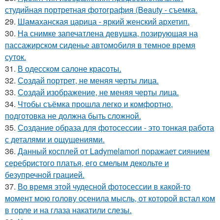
студийная портретная фотография (Beauty - съемка.
29.
Шамаханская царица - яркий женский архетип.
30.
На снимке запечатлена девушка, позирующая на
пассажирском сиденье автомобиля в темное время
суток.
31.
В одесском салоне красоты.
32.
Создай портрет, не меняя черты лица.
33.
Создай изображение, не меняя черты лица.
34.
Чтобы съёмка прошла легко и комфортно,
подготовка не должна быть сложной.
35.
Создание образа для фотосессии - это тонкая работа
с деталями и ощущениями.
36.
Данный косплей от Ladymelamori поражает сиянием
серебристого платья, его смелым декольте и
безупречной грацией.
37.
Во время этой чудесной фотосессии в какой-то
момент мою голову осенила мысль, от которой встал ком
в горле и на глаза накатили слезы.