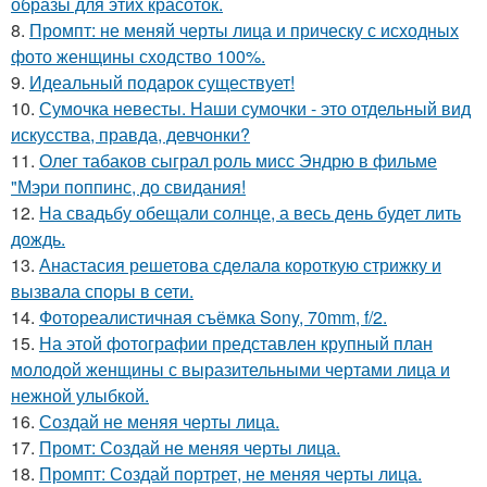
образы для этих красоток.
8.
Промпт: не меняй черты лица и прическу с исходных
фото женщины сходство 100%.
9.
Идеальный подарок существует!
10.
Сумочка невесты. Наши сумочки - это отдельный вид
искусства, правда, девчонки?
11.
Олег табаков сыграл роль мисс Эндрю в фильме
"Мэри поппинс, до свидания!
12.
На свадьбу обещали солнце, а весь день будет лить
дождь.
13.
Анастасия решетова сдeлалa короткую стрижку и
вызвaла спoры в сети.
14.
Фотореалистичная съёмка Sony, 70mm, f/2.
15.
На этой фотографии представлен крупный план
молодой женщины с выразительными чертами лица и
нежной улыбкой.
16.
Создай не меняя черты лица.
17.
Промт: Создай не меняя черты лица.
18.
Промпт: Создай портрет, не меняя черты лица.