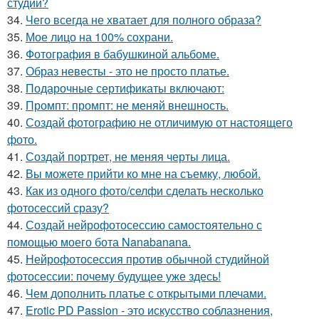
студии?
34.
Чего всегда не хватает для полного образа?
35.
Мое лицо на 100% сохрани.
36.
Фотография в бабушкиной альбоме.
37.
Образ невесты - это не просто платье.
38.
Подарочные сертификаты включают:
39.
Промпт: промпт: не меняй внешность.
40.
Создай фотографию не отличимую от настоящего
фото.
41.
Создай портрет, не меняя черты лица.
42.
Вы можете прийти ко мне на съемку, любой.
43.
Как из одного фото/селфи сделать несколько
фотосессий сразу?
44.
Создай нейрофотосессию самостоятельно с
помощью моего бота Nanabanana.
45.
Нейрофотосессия против обычной студийной
фотосессии: почему будущее уже здесь!
46.
Чем дополнить платье с открытыми плечами.
47.
Erotic PD Passion - это искусство соблазнения,