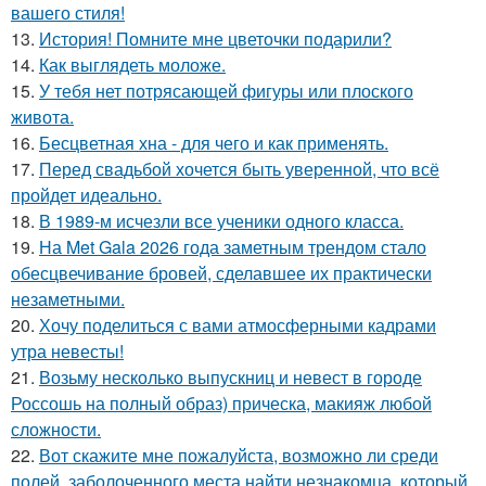
вашего стиля!
13.
История! Помните мне цветочки подарили?
14.
Как выглядеть моложе.
15.
У тебя нет потрясающей фигуры или плоского
живота.
16.
Бесцветная хна - для чего и как применять.
17.
Перед свадьбой хочется быть уверенной, что всё
пройдет идеально.
18.
В 1989-м исчезли все ученики одного класса.
19.
На Met Gala 2026 года заметным трендом стало
обесцвечивание бровей, сделавшее их практически
незаметными.
20.
Хочу поделиться с вами атмосферными кадрами
утра невесты!
21.
Возьму несколько выпускниц и невест в городе
Россошь на полный образ) прическа, макияж любой
сложности.
22.
Вот скажите мне пожалуйста, возможно ли среди
полей, заболоченного места найти незнакомца, который