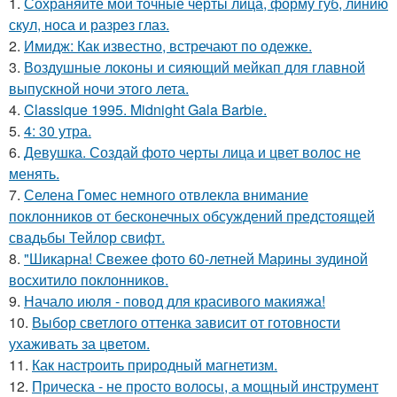
1.
Сохраняйте мои точные черты лица, форму губ, линию
скул, носа и разрез глаз.
2.
Имидж: Как известно, встречают по одежке.
3.
Воздушные локоны и сияющий мейкап для главной
выпускной ночи этого лета.
4.
Classique 1995. Midnight Gala Barbie.
5.
4: 30 утра.
6.
Девушка. Создай фото черты лица и цвет волос не
менять.
7.
Селена Гомес немного отвлекла внимание
поклонников от бесконечных обсуждений предстоящей
свадьбы Тейлор свифт.
8.
"Шикарна! Свежее фото 60-летней Марины зудиной
восхитило поклонников.
9.
Начало июля - повод для красивого макияжа!
10.
Выбор светлого оттенка зависит от готовности
ухаживать за цветом.
11.
Как настроить природный магнетизм.
12.
Прическа - не просто волосы, а мощный инструмент