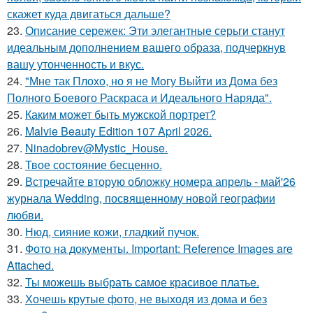
скажет куда двигаться дальше?
23.
Описание сережек: Эти элегантные серьги станут
идеальным дополнением вашего образа, подчеркнув
вашу утонченность и вкус.
24.
"Мне так Плохо, но я не Могу Выйти из Дома без
Полного Боевого Раскраса и Идеального Наряда".
25.
Каким может быть мужской портрет?
26.
Malvie Beauty Edition 107 April 2026.
27.
Ninadobrev@Mystic_House.
28.
Твое состояние бесценно.
29.
Встречайте вторую обложку номера апрель - май'26
журнала Wedding, посвященному новой географии
любви.
30.
Нюд, сияние кожи, гладкий пучок.
31.
Фото на документы. Important: Reference Images are
Attached.
32.
Ты можешь выбрать самое красивое платье.
33.
Хочешь крутые фото, не выходя из дома и без