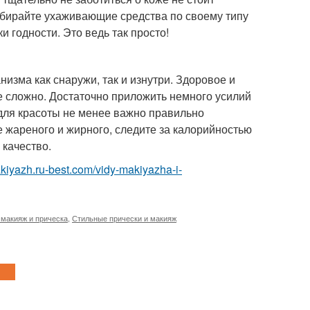
одбирайте ухаживающие средства по своему типу
и годности. Это ведь так просто!
зма как снаружи, так и изнутри. Здоровое и
е сложно. Достаточно приложить немного усилий
е для красоты не менее важно правильно
 жареного и жирного, следите за калорийностью
 качество.
akiyazh.ru-best.com/vidy-makiyazha-i-
макияж и прическа
,
Стильные прически и макияж