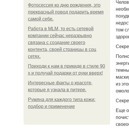
Челов
Фотосессия ко дню рождения, это
необх
прекрасный повод подарить время
похуд
самой себе.
недос
Работа в MLM, то есть сетевой
том с
компании сейчас неразрывно
здоро
связана с создание своего
Секре
контента, своей страницы в соц
Полно
сетях.
энерг
Приходи к нам в прикиде в стиле 90
темны
х и получай подарки от руки вверх!
маски
Интересные факты о красоте,
из эт
которые я узнала в питере.
омоло
Румяна для каждого типа кожи:
Секре
подбор и применение
Еще о
почис
своео