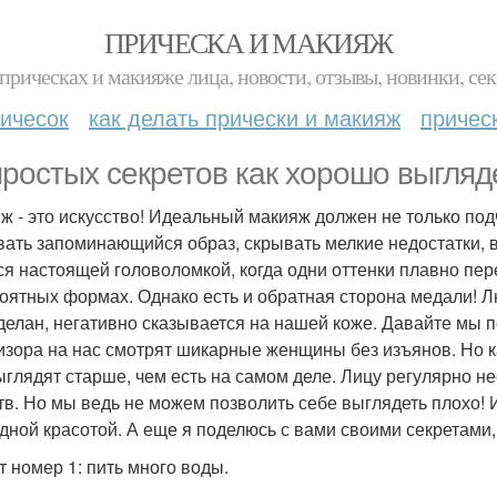
ПРИЧЕСКА И МАКИЯЖ
прическах и макияже лица, новости, отзывы, новинки, сек
ичесок
как делать прически и макияж
причес
простых секретов как хорошо выгляд
ж - это искусство! Идеальный макияж должен не только под
вать запоминающийся образ, скрывать мелкие недостатки, 
ся настоящей головоломкой, когда одни оттенки плавно пере
оятных формах. Однако есть и обратная сторона медали! Л
делан, негативно сказывается на нашей коже. Давайте мы п
изора на нас смотрят шикарные женщины без изъянов. Но к
ыглядят старше, чем есть на самом деле. Лицу регулярно н
тв. Но мы ведь не можем позволить себе выглядеть плохо! 
дной красотой. А еще я поделюсь с вами своими секретами,
т номер 1: пить много воды.