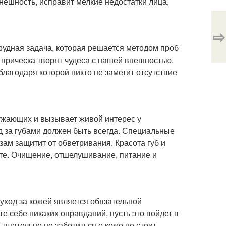
нешность, исправит мелкие недостатки лица,
⇨
трудная задача, которая решается методом проб
 прическа творят чудеса с нашей внешностью.
благодаря которой никто не заметит отсутствие
кружающих и вызывает живой интерес у
д за губами должен быть всегда. Специальные
ам защитит от обветривания. Красота губ и
аете. Очищение, отшелушивание, питание и
 уход за кожей является обязательной
те себе никаких оправданий, пусть это войдет в
и тщательно не заботиться о коже не стоит