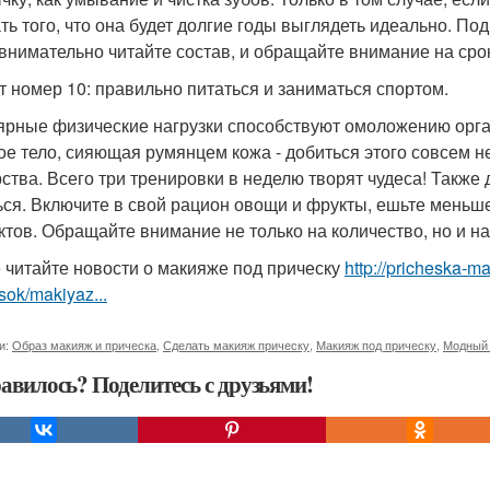
ть того, что она будет долгие годы выглядеть идеально. П
 внимательно читайте состав, и обращайте внимание на срок
т номер 10: правильно питаться и заниматься спортом.
ярные физические нагрузки способствуют омоложению органи
ое тело, сияющая румянцем кожа - добиться этого совсем н
рства. Всего три тренировки в неделю творят чудеса! Такж
ься. Включите в свой рацион овощи и фрукты, ешьте меньше
ктов. Обращайте внимание не только на количество, но и на
 читайте новости о макияже под прическу
http://pricheska-m
sok/makiyaz...
и:
Образ макияж и прическа
,
Сделать макияж прическу
,
Макияж под прическу
,
Модный 
авилось? Поделитесь с друзьями!