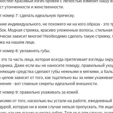
ностей! Красивый изгиб бровей с легкостью изменит нашу в
ст утонченности и женственности.
т номер 7: сделать идеальную прическу.
ние индивидуального, не похожего ни на кого образа - это 
бок. Модная стрижка, красиво уложенные волосы, стильная
ически зависит многое! Необходимо сделать такую стрижку, 
жа на нашем лице.
т номер 8: увлажнять губы.
- это та часть лица, которая всегда притягивает взгляды о
едника. Даже если вы не наносите помаду, правильный ухо
няющие средства сделают губы нежными и мягкими, а бальз
в целом зависит от того, как тщательно вы за ними ухажив
нение - вот главные секреты идеальной внешности.
т номер 9: правильно ухаживать за кожей.
исимо от того, насколько вы устали на работе, ежедневный
дурой, которую ни в коем случае нельзя пропускать. Не ищи
чку, как умывание и чистка зубов. Только в том случае, есл