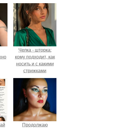
Челка - шторка:
жно
кому подходит, как
носить и с какими
стрижками
сочетать.
дай
Продолжаю