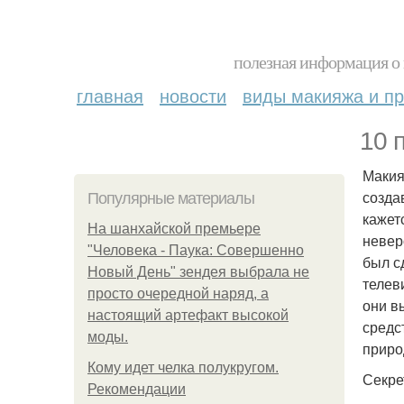
полезная информация о 
главная
новости
виды макияжа и пр
10 
Макия
созда
Популярные материалы
кажет
На шанхайской премьере
невер
"Человека - Паука: Совершенно
был с
Новый День" зендея выбрала не
телев
просто очередной наряд, а
они в
настоящий артефакт высокой
средс
моды.
приро
Кому идет челка полукругом.
Секре
Рекомендации