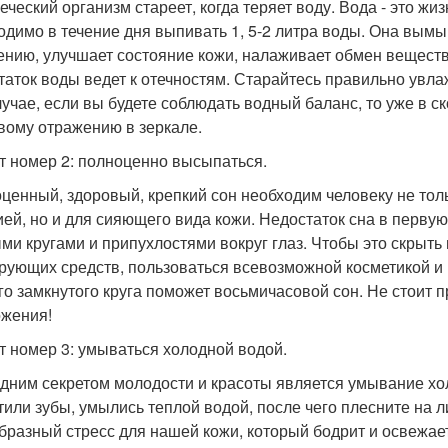
еческий организм стареет, когда теряет воду. Вода - это ж
одимо в течение дня выпивать 1, 5-2 литра воды. Она вымы
ению, улучшает состояние кожи, налаживает обмен веществ.
таток воды ведет к отечностям. Старайтесь правильно увлаж
лучае, если вы будете соблюдать водный баланс, то уже в 
вому отражению в зеркале.
т номер 2: полноценно высыпаться.
ценный, здоровый, крепкий сон необходим человеку не толь
ией, но и для сияющего вида кожи. Недостаток сна в перву
ми кругами и припухлостями вокруг глаз. Чтобы это скрыть
рующих средств, пользоваться всевозможной косметикой и
ого замкнутого круга поможет восьмичасовой сон. Не стоит
жения!
т номер 3: умываться холодной водой.
дним секретом молодости и красоты является умывание хо
тили зубы, умылись теплой водой, после чего плесните на л
бразный стресс для нашей кожи, который бодрит и освежает