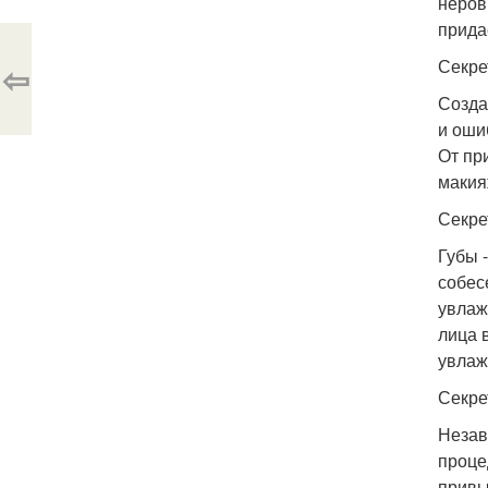
неров
прида
Секре
⇦
Созда
и оши
От пр
макия
Секре
Губы 
собес
увлаж
лица 
увлаж
Секре
Незав
проце
привы