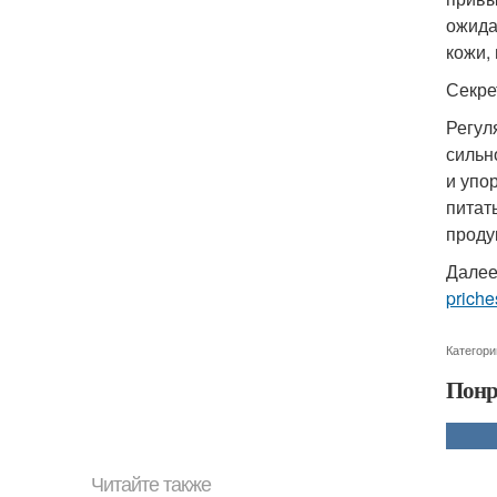
ожида
кожи,
Секре
Регул
сильн
и упо
питат
проду
Далее
priche
Категори
Понр
Читайте также