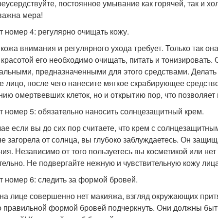
реусердствуйте, постоянное умывание как горячей, так и х
важна мера!
т номер 4: регулярно очищать кожу.
кожа внимания и регулярного ухода требует. Только так он
 красотой его необходимо очищать, питать и тонизировать.
альными, предназначенными для этого средствами. Делать 
е лицо, после чего нанесите мягкое скрабирующее средство
нию омертвевших клеток, но и открытию пор, что позволяет
т номер 5: обязательно наносить солнцезащитный крем.
чае если вы до сих пор считаете, что крем с солнцезащитны
не загорела от солнца, вы глубоко заблуждаетесь. Он защища
ния. Независимо от того пользуетесь вы косметикой или н
тельно. Не подвергайте нежную и чувствительную кожу лиц
т номер 6: следить за формой бровей.
 на лице совершенно нет макияжа, взгляд окружающих прит
 правильной формой бровей подчеркнуть. Они должны быт