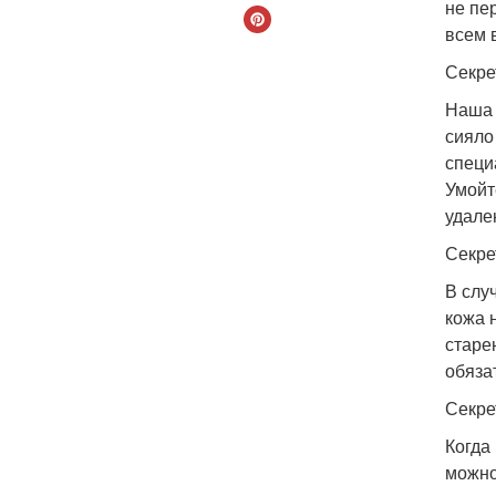
не пе
всем 
Секре
Наша 
сияло
специ
Умойт
удале
Секре
В слу
кожа 
старе
обяза
Секре
Когда
можно