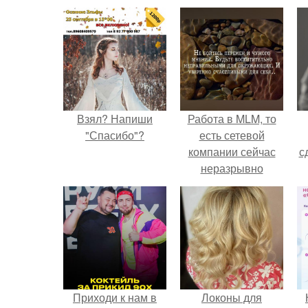
Взял? Напиши
Работа в MLM, то
"Спасибо"?
есть сетевой
компании сейчас
с
неразрывно
связана с создание
своего контента,
своей страницы в
соц сетях.
Приходи к нам в
Локоны для