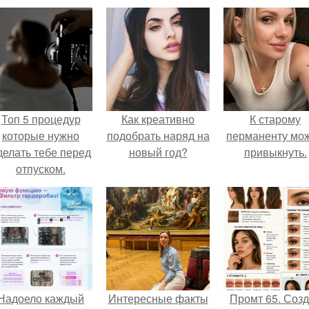
Топ 5 процедур
Как креативно
К старому
которые нужно
подобрать наряд на
перманенту мо
делать тебе перед
новый год?
привыкнуть.
отпуском.
Надоело каждый
Интересные факты
Промт 65. Соз