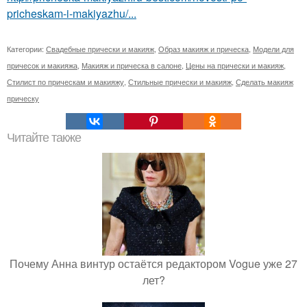
pricheskam-i-makiyazhu/...
Категории:
Свадебные прически и макияж
,
Образ макияж и прическа
,
Модели для
причесок и макияжа
,
Макияж и прическа в салоне
,
Цены на прически и макияж
,
Стилист по прическам и макияжу
,
Стильные прически и макияж
,
Сделать макияж
прическу
Читайте также
Почему Анна винтур остаётся редактором Vogue уже 27
лет?