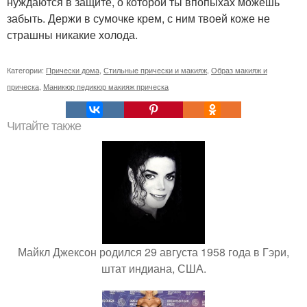
нуждаются в защите, о которой ты впопыхах можешь
забыть. Держи в сумочке крем, с ним твоей коже не
страшны никакие холода.
Категории:
Прически дома
,
Стильные прически и макияж
,
Образ макияж и
прическа
,
Маникюр педикюр макияж прическа
Читайте также
Майкл Джексон родился 29 августа 1958 года в Гэри,
штат индиана, США.