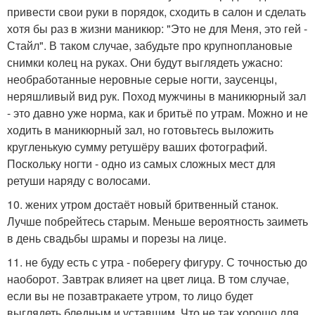
привести свои руки в порядок, сходить в салон и сделать
хотя бы раз в жизни маникюр: "Это не для Меня, это гей -
Стайл". В таком случае, забудьте про крупноплановые
снимки колец на руках. Они будут выглядеть ужасно:
необработанные неровные серые ногти, заусенцы,
неряшливый вид рук. Поход мужчины в маникюрный зал
- это давно уже норма, как и бритьё по утрам. Можно и не
ходить в маникюрный зал, но готовьтесь выложить
кругленькую сумму ретушёру ваших фотографий.
Поскольку ногти - одно из самых сложных мест для
ретуши наряду с волосами.
10. жених утром достаёт новый бритвенный станок.
Лучше побрейтесь старым. Меньше вероятность заиметь
в день свадьбы шрамы и порезы на лице.
11. не буду есть с утра - поберегу фигуру. С точностью до
наоборот. Завтрак влияет на цвет лица. В том случае,
если вы не позавтракаете утром, то лицо будет
выглядеть бледным и уставшим. Что не так хорошо для