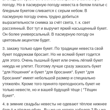
погоду. Но в пасмурную погоду невеста в белом платье с
бледным букетом сливается с серым небом. В
пасмурную погоду очень трудно добиться
выразительности снимка за счёт света, т. к. свет
рассеянный. Вот тут и выручит яркий насыщенный букет.
Он более универсальный. В пасмурную погоду он
цветовым акцентом будет.
3. закажу только один букет. По традиции невеста свой
букет подружкам бросает. Но не всякий букет годится
для этого. Очень пышный букет или очень лёгкий букет
никуда не улетит. Поэтому лучше сразу заказать букет
"для Ношения" и букет "для бросания". Букет "для
Бросания" имеет небольшой размер и специально
утяжелён. Кроме того принято преподносить букет не
только невесте, но и вашей будущей тёще ( "Тёщин
Букет".
4. в зимние свадьбы невесты не одевают тёплое нижнее
бельё и тёплую обувь. Вы же не хотите заболеть? Вы же