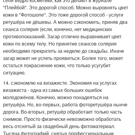
себя ведро косметики, как это делают в журнале
"Плейбой". Это дорогой способ. Можно выровнять цвет
кожи в "Фотошопе". Это тоже дорогой способ - услуги
ретушёра не дёшевы. А можно сэкономить, приняв два
сеанса солярия (если, конечно, нет медицинских
противопоказаний. Загар отлично выравнивает цвет
кожи по всему телу. Но принятие сеансов солярия
необходимо прекратить за неделю до свадьбы. Иначе
загар может не успеть проявиться. Более того, может
остаться покраснение кожи, что только усугубит
ситуацию.
14. сэкономлю на визажисте. Экономия на услугах
визажиста - одна из самых больших ошибок
молодожёнов. Конечно, можно понадеяться на
ретушёра. Но, во-первых, работа фоторетушёра нынче
дорога. Во-вторых, ретушёр обработает только часть
снимков. Просто физически невозможно обработать
весь отснятый за свадебный день фотоматериал.
Тысяча фотографий, снятых профессиональным