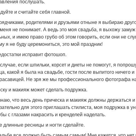
авления послушать.
дуйте и считайте себя главной.
рядчиками, родителями и друзьями отныне я выбираю другой
 меня не понимает. А ведь это моя свадьба, я выхожу замуж 
ьных, и имею право грубо об этом говорить, если они не с
му я не буду церемониться, это мой праздник!
едостатки исправит фотошоп.
 случае, если шпильки, корсет и диеты не помогут, я попро
ца, какой я была на свадьбе, гости после выпитого ничего и
красавицей. Не зря же мы профессионального фотографа н
ску и макияж может сделать подружка.
 знаю, что весь день прическа и макияж должны держаться 
зательно для этого приглашать стилиста, моя подружка в ун
убы с глазами накрасить и кренделей наделать.
 длинные ресницы и ногти сделайте.
адьбе все должно быть самым самым! Мне кажется, что нет