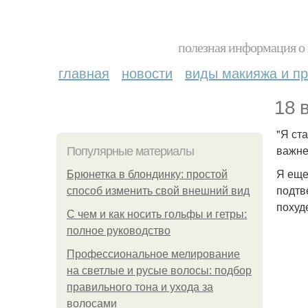
полезная информация о 
главная
новости
виды макияжа и пр
18 
"Я ст
важне
Популярные материалы
Я еще 
Брюнетка в блондинку: простой
подтв
способ изменить свой внешний вид
похуде
С чем и как носить гольфы и гетры:
полное руководство
Профессиональное мелирование
на светлые и русые волосы: подбор
правильного тона и ухода за
волосами