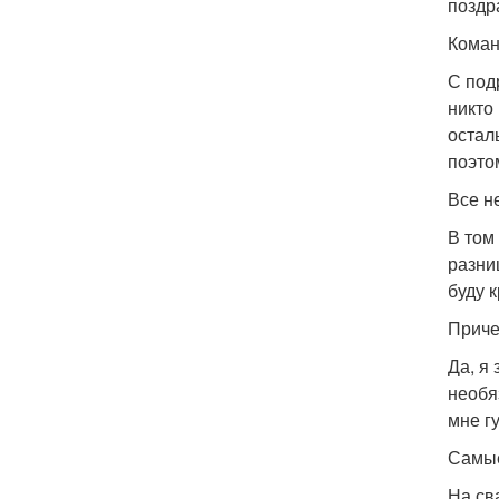
поздр
Коман
С под
никто
остал
поэто
Все н
В том
разни
буду 
Приче
Да, я
необя
мне г
Самые
На св