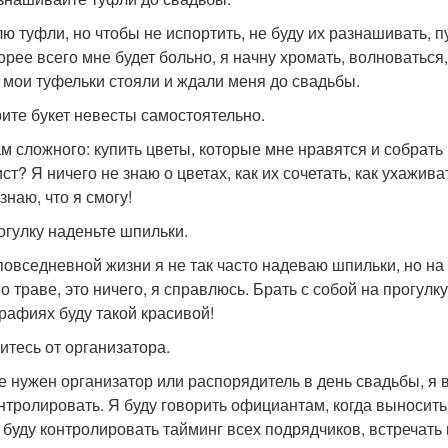
лю туфли, но чтобы не испортить, не буду их разнашивать, п
орее всего мне будет больно, я начну хромать, волноваться,
 мои туфельки стояли и ждали меня до свадьбы.
ите букет невесты самостоятельно.
ам сложного: купить цветы, которые мне нравятся и собрать
т? Я ничего не знаю о цветах, как их сочетать, как ухаживат
знаю, что я смогу!
огулку наденьте шпильки.
 повседневной жизни я не так часто надеваю шпильки, но на
о траве, это ничего, я справлюсь. Брать с собой на прогулк
рафиях буду такой красивой!
итесь от организатора.
е нужен организатор или распорядитель в день свадьбы, я вс
нтролировать. Я буду говорить официантам, когда выносить
, буду контролировать тайминг всех подрядчиков, встречать