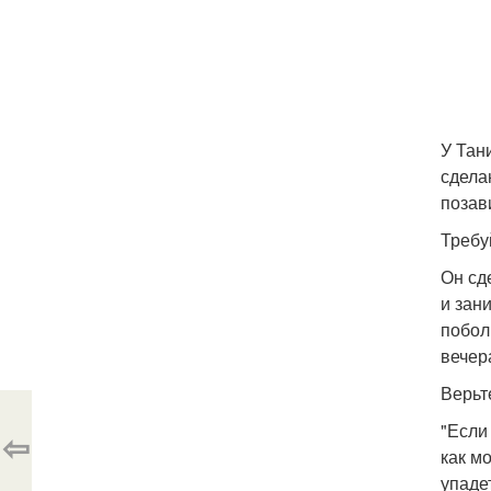
У Тан
сдела
позав
Требу
Он сд
и зан
побол
вечер
Верьт
"Если
⇦
как м
упаде