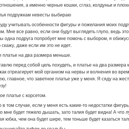
отношения, а именно черные кошки, сглаз, колдуньи и плохи
тья подружкам невесты выбираю
буду учитывать особенности фигуры и пожелания моих подруг
м. Мне все равно, если они будут выглядеть глупо, ведь это
бы одна подруга попробует мне помочь с выбором, я обижусь
о скажу, даже если им это не идет.
е платье на два размера меньше.
тавлю перед собой цель похудеть, и платье на два размера 
 как отреагирует мой организм на нервы и волнения во время
ею, главное, что заветное платье уже у меня. Я сяду на жес
зу!
е платье с корсетом.
о в том случае, если у меня есть какие-то недостатки фигуры
что мне будет тяжело дышать, зато талия будет видна! А что
я юбка, чем она будет шире, тем тоньше будет казаться тал
знашивайте туфли до свадьбы.