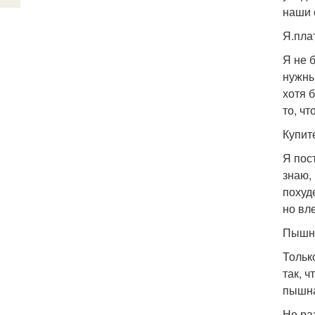
наши 
Я.пла
Я не 
нужны
хотя 
то, чт
Купит
Я пос
знаю,
похуд
но вле
Пышно
Тольк
так, 
пышна
Не ра