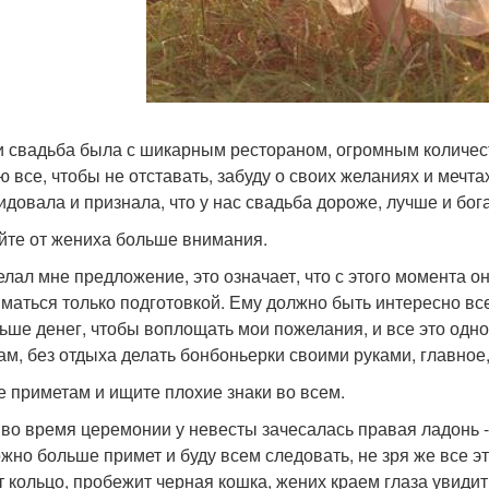
и свадьба была с шикарным рестораном, огромным количест
ю все, чтобы не отставать, забуду о своих желаниях и мечта
идовала и признала, что у нас свадьба дороже, лучше и бог
йте от жениха больше внимания.
елал мне предложение, это означает, что с этого момента о
иматься только подготовкой. Ему должно быть интересно вс
ьше денег, чтобы воплощать мои пожелания, и все это одно
ам, без отдыха делать бонбоньерки своими руками, главное,
е приметам и ищите плохие знаки во всем.
 во время церемонии у невесты зачесалась правая ладонь - к
ожно больше примет и буду всем следовать, не зря же все эт
т кольцо, пробежит черная кошка, жених краем глаза увидит