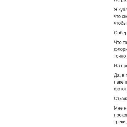
Я куп
что ск
чтобы
Собер
Что т
флорис
точно 
На пр
Да, в
паке п
фотог
Откаж
Мне н
проко
треки