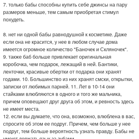
7. только бабы способны купить себе джинсы на пару
размеров меньше, тем самым приобретая стимул
похудеть.
8. нет ни одной бабы равнодушной к косметике. Даже
если она не красится, у нее в любом случае дома
имеется огромное количество "Баночек и Скляночек".
9. также баб больше привлекает оригинальная
коробочка, чем подарок, лежащий в ней. Бантики,
ленточки, красивые обертки от подарка они хранят
годами. 10. Большинство из них хранят смски, открытки,
записки от любимых парней. 11. Лет в 10-14 они
стайками влюбляются в одного и того же мальчика,
причем оповещают друг друга об этом, и ревность здесь
не имеет места.
12. если вы думаете, что она, возможно, влюблена в вас,
спросите об этом ее подруг. Причем, чем больше у нее
подруг, тем больше вероятность узнать правду. Бабы не
умеют держать язык за зубами.