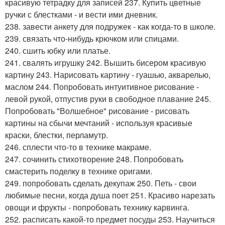
красивую тетрадку для записей 237. Купить цветные
ручки с блестками - и вести ими дневник.
238. завести анкету для подружек - как когда-то в школе.
239. связать что-нибудь крючком или спицами.
240. сшить юбку или платье.
241. свалять игрушку 242. Вышить бисером красивую
картину 243. Нарисовать картину - гуашью, акварелью,
маслом 244. Попробовать интуитивное рисование -
левой рукой, отпустив руки в свободное плавание 245.
Попробовать "Волшебное" рисование - рисовать
картины на сбычи мечтаний - используя красивые
краски, блестки, перламутр.
246. сплести что-то в технике макраме.
247. сочинить стихотворение 248. Попробовать
смастерить поделку в технике оригами.
249. попробовать сделать декупаж 250. Петь - свои
любимые песни, когда душа поет 251. Красиво нарезать
овощи и фрукты - попробовать технику карвинга.
252. расписать какой-то предмет посуды 253. Научиться