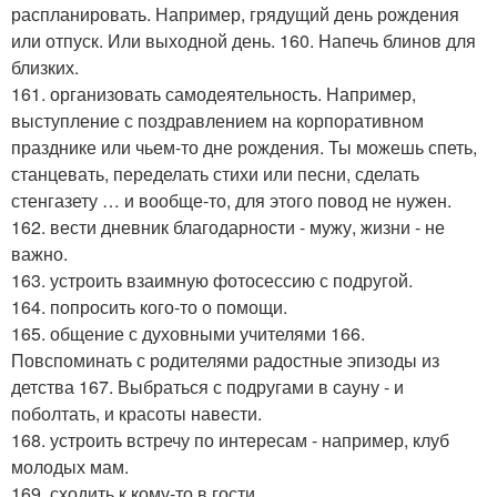
распланировать. Например, грядущий день рождения
или отпуск. Или выходной день. 160. Напечь блинов для
близких.
161. организовать самодеятельность. Например,
выступление с поздравлением на корпоративном
празднике или чьем-то дне рождения. Ты можешь спеть,
станцевать, переделать стихи или песни, сделать
стенгазету … и вообще-то, для этого повод не нужен.
162. вести дневник благодарности - мужу, жизни - не
важно.
163. устроить взаимную фотосессию с подругой.
164. попросить кого-то о помощи.
165. общение с духовными учителями 166.
Повспоминать с родителями радостные эпизоды из
детства 167. Выбраться с подругами в сауну - и
поболтать, и красоты навести.
168. устроить встречу по интересам - например, клуб
молодых мам.
169. сходить к кому-то в гости.