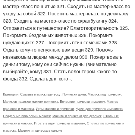
мастер-класс по шитью 321. Сходить на мастер-класс по
уходу за собой 322. Посетить мастер-класс по декупажу
323. Сходить на мастер-класс по скрапбукингу 324.
Отправиться в путешествие? Благотворительность 325.
Покормить бездомных животных 326. Покормить
нуждающихся 327. Покормить птиц семечками 328.
Отдать кому-то ненужные вам вещи 329. Помочь
незнакомым людям между делом 330. Пожертвовать
деньги тому, кому они сейчас нужны (внимательно
выбирайте, кому) 331. Стать волонтером какого-то
фонда 332. Сделать для кого -.
Категории:
Сделать макияж прическу
,
Прически дома
,
Макияж под прическу
,
Маникюр педикюр макияж прическа
,
Вечерние прически и макияж
,
Мастер
причесок и макияжа
,
Игры макияж и прически
,
Кукла для причесок и макияжа
,
Свадебные прически и макияж
,
Макияж и прически для девочек
,
Стильные
прически и макияж
,
Играть в игру прически и макияж
,
Стилист по прическам и
макияжу
,
Макияж и прическа в салоне