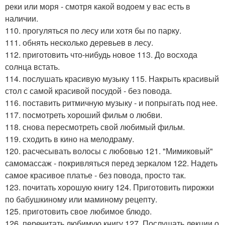
реки или моря - смотря какой водоем у вас есть в
наличии.
110. прогуляться по лесу или хотя бы по парку.
111. обнять несколько деревьев в лесу.
112. приготовить что-нибудь новое 113. До восхода
солнца встать.
114. послушать красивую музыку 115. Накрыть красивый
стол с самой красивой посудой - без повода.
116. поставить ритмичную музыку - и попрыгать под нее.
117. посмотреть хороший фильм о любви.
118. снова пересмотреть свой любимый фильм.
119. сходить в кино на мелодраму.
120. расчесывать волосы с любовью 121. "Мимиковый"
самомассаж - покривляться перед зеркалом 122. Надеть
самое красивое платье - без повода, просто так.
123. почитать хорошую книгу 124. Приготовить пирожки
по бабушкиному или маминому рецепту.
125. приготовить свое любимое блюдо.
126. перечитать любимую книгу 127. Послушать лекции о