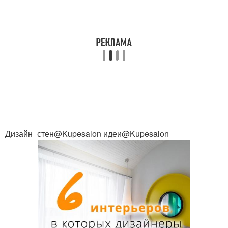
Дизайн_стен@Kupesalon идеи@Kupesalon