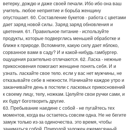
ветерку, дождю и даже своей печали. Ибо ибо она ваш
учитель. любое неприятие и борьба женщину
опустошает. 60. Составление букетов - работа с цветами
дает заряд новой силы. Заряд заряд обновления и
цветения. 61. Правильное питание - используйте
продукты, которые подверглись меньшей обработке и
ближе к природе. Вспомните, какую силу дает яблоко,
сорванное вами в саду? И и какой-нибудь гамбургер.
ощущения разительно отличаются. 62. Ласка - нежные
прикосновения помогают женщине понять себя. И и
узнать. ласкайте свое тело. если у вас нет мужчины, не
отказывайте себе в нежности. Начинайте каждое утро и
заканчивайте день в постели с ласковых прикосновений
к своему лицу, телу, ножкам. Целуйте свои ручки сами, и
их будут боготворить другие.
63. Пребывание наедине с собой - не пугайтесь тех
моментов, когда вы остаетесь совсем одна. Не не бегите
замуж только из-за одиночества. это время, чтобы
заниматься собой. Природой заложен ежемесячный