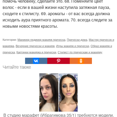
помочь человеку, сделайте это. 68. Поменяйте цвет
волос - если в вашей жизни наступила затяжная пауза,
сходите к стилисту. 69. ароматы - от вас всегда должна
исходить аура приятного аромата. 70. всегда следите за
новыми новостями красоты.
Категории:
Маникюр педикюр макияж прическа
,
Прически дома
,
Мастер причесок и
макияжа
,
Вечерние прически и макияж
,
Игры макияж и прически
,
Образ макияж и
прическа
,
Картинки макияжа и прически
,
Стилист по прическам и макияжу
Читайте также
В студию марафет (Ибрагимова 35/1) требуются модели.