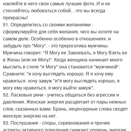
наклейте в него свои самые лучшие фото. И и не
стесняйтесь любоваться собой. , что вы всегда
прекрасны!
51. Определитесь со своими желаниями -
сформулируйте для себя желания, чего вы хотите на
самом деле. Особенно особенно в отношениях. и
забудьте про "Могу". - это прерогатива мужчины.
Мужчина говорит: "Я Могу ее Завоевать, я Могу Взять ее
в Жены (или не Могу)". Когда женщина начинает много
мыслить в стиле "я Могу" она становится "мужчиной".
Сравните: "я хочу выглядеть хорошо. Я я хочу ему
нравиться. хочу замуж "и"я могу выглядеть хорошо, я
могу ему нравиться, я могу выйти замуж".
52. Ласковые речи - учитесь общаться без агрессии и
давления. Женская энергия расцветает от пары нежных
слов, сказанных вами. Брань, нецензурные слова сводят
женскую энергию на нет.
53. Послушание - споры, соревнования и прочие
аспекты активного поведения снижают уровень энергии.