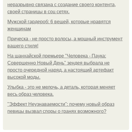
неразрывно связана с создание своего контента,
своей страницы в соц сетях.
Мужской гардероб: 6 вещей, которые нравятся
женщинам
Прическа - не просто волосы, а мощный инструмент
вашего стиля!
На шанхайской премьере "Человека - Паука:
Совершенно Новый День" зендея выбрала не
просто очередной наряд, а настоящий артефакт
высокой моды.
Улыбка - это не мелочь, а деталь, которая меняет
весь образ человека.
"Эффект Неузнаваемости": почему новый образ
певицы вызвал споры о гранях возможного?