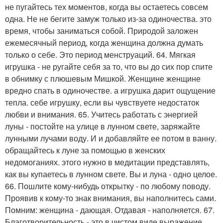
не пугайтесь тех моментов, когда вы остаетесь совсем
одна. Не не бегите замуж только из-за одиночества. это
время, чтобы заниматься собой. Природой заложен
ежемесячный период, когда женщина должна думать
только о себе. Это период менструаций. 64. Мягкая
игрушка - не ругайте себя за то, что вы до сих пор спите
в обнимку с плюшевым Мишкой. Женщине женщине
вредно спать в одиночестве. а игрушка дарит ощущение
тепла. себе игрушку, если вы чувствуете недостаток
любви и внимания. 65. Учитесь работать с энергией
луны - постойте на улице в лунном свете, заряжайте
лунными лучами воду. И и добавляйте ее потом в ванну.
обращайтесь к луне за помощью в женских
недомоганиях. этого нужно в медитации представлять,
как вы купаетесь в лунном свете. Вы и луна - одно целое.
66. Пошлите кому-нибудь открытку - по любому поводу.
Проявив к кому-то знак внимания, вы наполнитесь сами.
Помним: женщина - дающая. Отдавая - наполняется. 67.
Благотворительность - это в чистом виде выражение