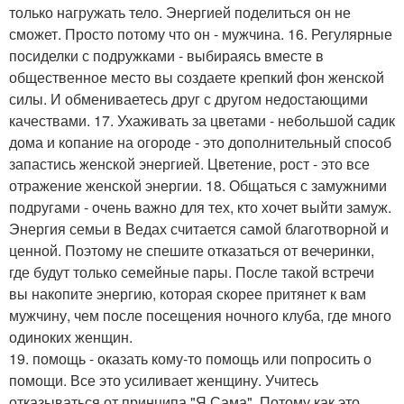
только нагружать тело. Энергией поделиться он не
сможет. Просто потому что он - мужчина. 16. Регулярные
посиделки с подружками - выбираясь вместе в
общественное место вы создаете крепкий фон женской
силы. И обмениваетесь друг с другом недостающими
качествами. 17. Ухаживать за цветами - небольшой садик
дома и копание на огороде - это дополнительный способ
запастись женской энергией. Цветение, рост - это все
отражение женской энергии. 18. Общаться с замужними
подругами - очень важно для тех, кто хочет выйти замуж.
Энергия семьи в Ведах считается самой благотворной и
ценной. Поэтому не спешите отказаться от вечеринки,
где будут только семейные пары. После такой встречи
вы накопите энергию, которая скорее притянет к вам
мужчину, чем после посещения ночного клуба, где много
одиноких женщин.
19. помощь - оказать кому-то помощь или попросить о
помощи. Все это усиливает женщину. Учитесь
отказываться от принципа "Я Сама". Потому как это