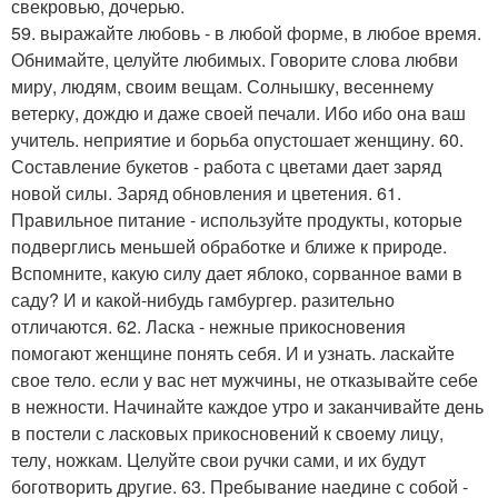
свекровью, дочерью.
59. выражайте любовь - в любой форме, в любое время.
Обнимайте, целуйте любимых. Говорите слова любви
миру, людям, своим вещам. Солнышку, весеннему
ветерку, дождю и даже своей печали. Ибо ибо она ваш
учитель. неприятие и борьба опустошает женщину. 60.
Составление букетов - работа с цветами дает заряд
новой силы. Заряд обновления и цветения. 61.
Правильное питание - используйте продукты, которые
подверглись меньшей обработке и ближе к природе.
Вспомните, какую силу дает яблоко, сорванное вами в
саду? И и какой-нибудь гамбургер. разительно
отличаются. 62. Ласка - нежные прикосновения
помогают женщине понять себя. И и узнать. ласкайте
свое тело. если у вас нет мужчины, не отказывайте себе
в нежности. Начинайте каждое утро и заканчивайте день
в постели с ласковых прикосновений к своему лицу,
телу, ножкам. Целуйте свои ручки сами, и их будут
боготворить другие. 63. Пребывание наедине с собой -