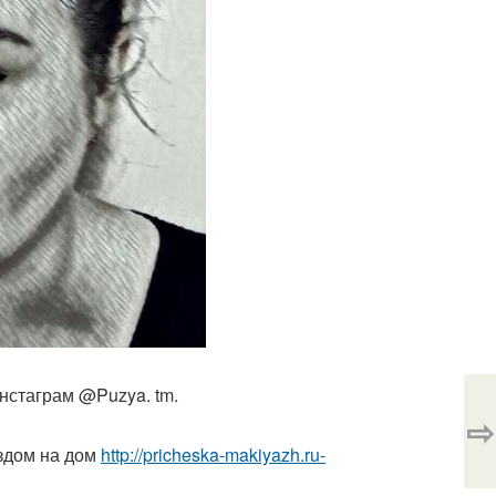
нстаграм @Puzya. tm.
⇨
здом на дом
http://pricheska-makiyazh.ru-