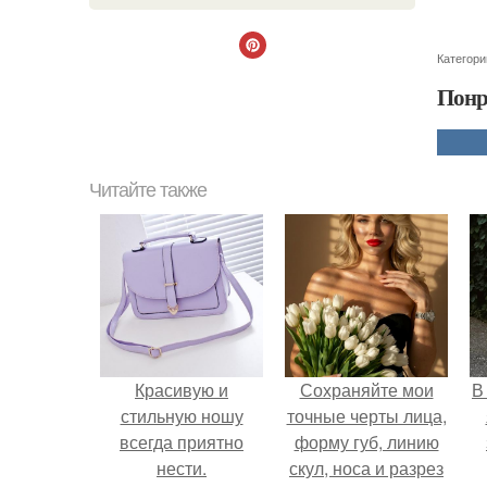
Категори
Понр
Читайте также
Красивую и
Сохраняйте мои
В
стильную ношу
точные черты лица,
всегда приятно
форму губ, линию
нести.
скул, носа и разрез