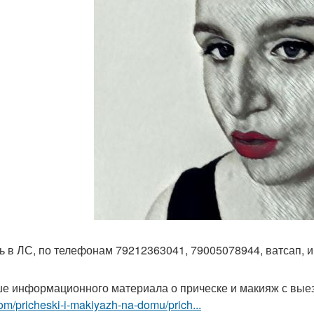
ь в ЛС, по телефонам 79212363041, 79005078944, ватсап, и
е информационного материала о прическе и макияж с вые
om/pricheski-i-makiyazh-na-domu/prich...