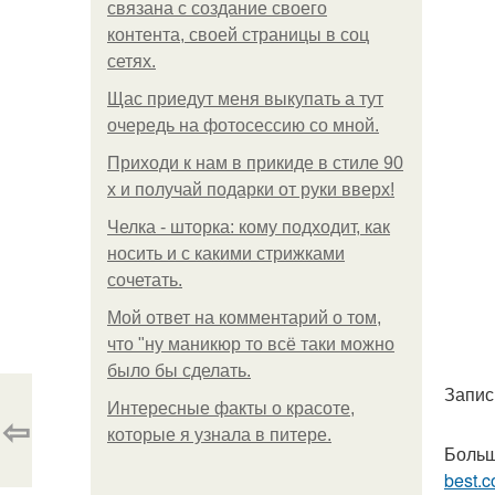
связана с создание своего
контента, своей страницы в соц
сетях.
Щас приедут меня выкупать а тут
очередь на фотосессию со мной.
Приходи к нам в прикиде в стиле 90
х и получай подарки от руки вверх!
Челка - шторка: кому подходит, как
носить и с какими стрижками
сочетать.
Мой ответ на комментарий о том,
что "ну маникюр то всё таки можно
было бы сделать.
Запис
Интересные факты о красоте,
⇦
которые я узнала в питере.
Больш
best.c