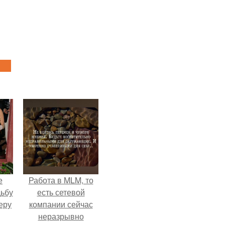
е
Работа в MLM, то
дьбу
есть сетевой
еру
компании сейчас
неразрывно