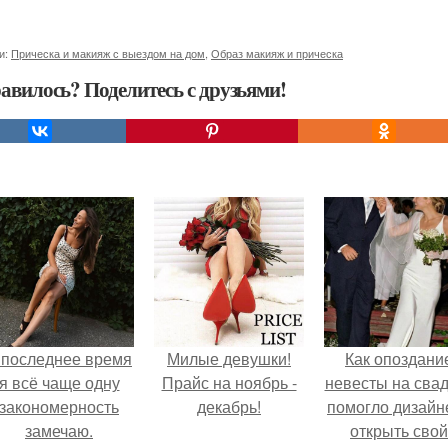
и:
Прическа и макияж с выездом на дом
,
Образ макияж и прическа
авилось? Поделитесь с друзьями!
 последнее время
Милые девушки!
Как опоздани
я всё чаще одну
Прайс на ноябрь -
невесты на сва
закономерность
декабрь!
помогло дизайн
замечаю.
открыть свой