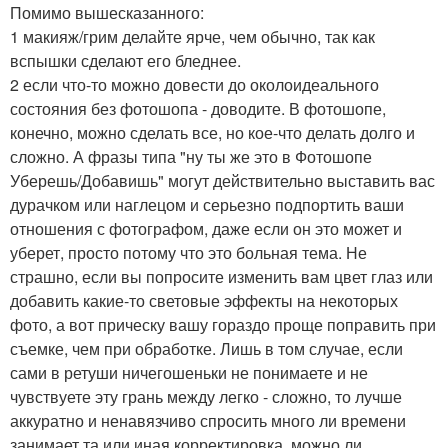
Помимо вышесказанного:
1 макияж/грим делайте ярче, чем обычно, так как
вспышки сделают его бледнее.
2 если что-то можно довести до околоидеального
состояния без фотошопа - доводите. В фотошопе,
конечно, можно сделать все, но кое-что делать долго и
сложно. А фразы типа "ну ты же это в Фотошопе
Уберешь/Добавишь" могут действительно выставить вас
дурачком или наглецом и серьезно подпортить ваши
отношения с фотографом, даже если он это может и
уберет, просто потому что это больная тема. Не
страшно, если вы попросите изменить вам цвет глаз или
добавить какие-то световые эффекты на некоторых
фото, а вот прическу вашу гораздо проще поправить при
съемке, чем при обработке. Лишь в том случае, если
сами в ретуши ничегошеньки не понимаете и не
чувствуете эту грань между легко - сложно, то лучше
аккуратно и ненавязчиво спросить много ли времени
занимает та или иная корректировка, можно ли