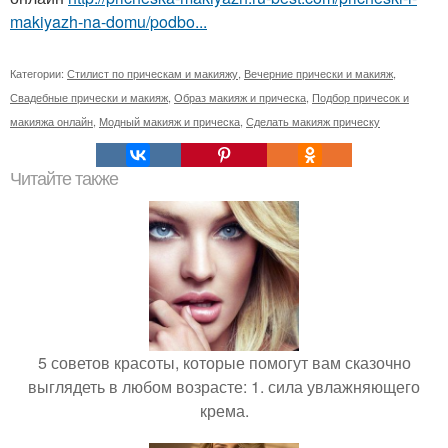
makiyazh-na-domu/podbo...
Категории:
Стилист по прическам и макияжу
,
Вечерние прически и макияж
,
Свадебные прически и макияж
,
Образ макияж и прическа
,
Подбор причесок и
макияжа онлайн
,
Модный макияж и прическа
,
Сделать макияж прическу
Читайте также
5 советов красоты, которые помогут вам сказочно
выглядеть в любом возрасте: 1. сила увлажняющего
крема.