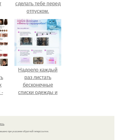
т
сделать тебе перед
отпуском.
о и
бои
Надоело каждый
ть
раз листать
х
бесконечные
 -
списки одежды и
юти
заново собирать
любимый лук по
кусочкам?
язь
решено при указании обратной гиперссылки.