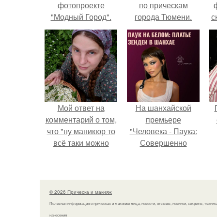
фотопроекте
по прическам
"Модный Город".
города Тюмени.
с
Мой ответ на
На шанхайской
комментарий о том,
премьере
что "ну маникюр то
"Человека - Паука:
всё таки можно
Совершенно
было бы сделать.
Новый День"
зендея выбрала не
просто очередной
наряд, а настоящий
© 2026 Прическа и макияж
артефакт высокой
Полезная информация о прическах и макияже лица, новости, отзывы, новинки, секреты, техник
моды.
нанесения