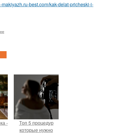
a-makiyazh.ru-best.com/kak-delat-pricheski-i-
оне
ка -
Топ 5 процедур
которые нужно