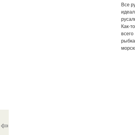
Все р
идеал
русал
Как-т
всего
рыбка
морск
⇦