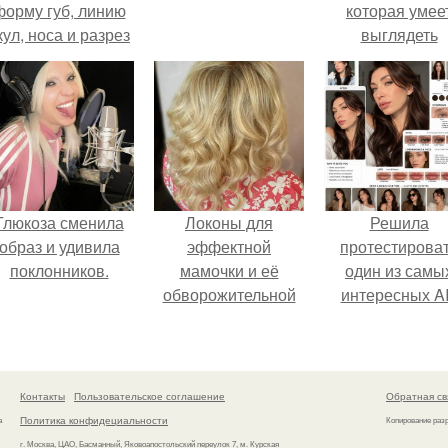
форму губ, линию
которая умее
кул, носа и разрез
выглядеть
глаз.
привлекательн
элегантно в лю
ситуации.
Глюкоза сменила
Локоны для
Решила
образ и удивила
эффектной
протестирова
поклонников.
мамочки и её
один из самы
обворожительной
интересных AI
дочурки.
промтов для бь
- анализа.
Контакты
Пользовательское соглашение
Обратная св
Политика конфидециальности
а
Копирование раз
г. Москва, ЦАО, Басманный, Яковоапостольский переулок 7, м. Курская