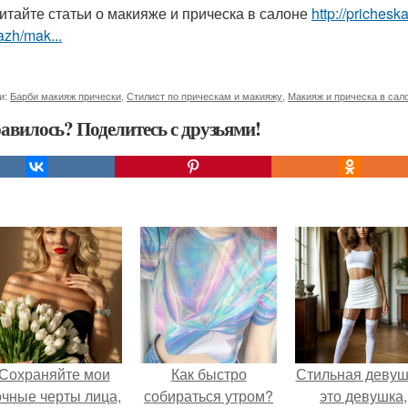
итайте статьи о макияже и прическа в салоне
http://prichesk
zh/mak...
и:
Барби макияж прически
,
Стилист по прическам и макияжу
,
Макияж и прическа в сал
авилось? Поделитесь с друзьями!
Сохраняйте мои
Как быстро
Стильная девуш
очные черты лица,
собираться утром?
это девушка,