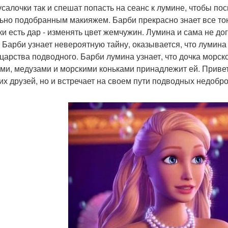
усалочки так и спешат попасть на сеанс к лумине, чтобы по
ьно подобранным макияжем. Барби прекрасно знает все тон
ки есть дар - изменять цвет жемчужин. Лумина и сама не до
о Барби узнает невероятную тайну, оказывается, что лумина
 царства подводного. Барби лумина узнает, что дочка морск
ми, медузами и морскими коньками принадлежит ей. Приве
их друзей, но и встречает на своем пути подводных недобро