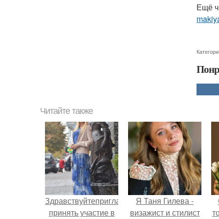
Ещё ч
makiya
Категори
Понр
Читайте также
Здравствуйтеприглашаю
Я Таня Гилева -
принять участие в
визажист и стилист
т