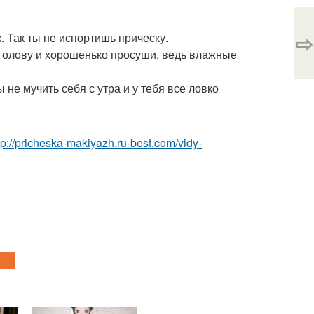
⇨
. Так ты не испортишь прическу.
 голову и хорошенько просуши, ведь влажные
не мучить себя с утра и у тебя все ловко
tp://pricheska-makiyazh.ru-best.com/vidy-