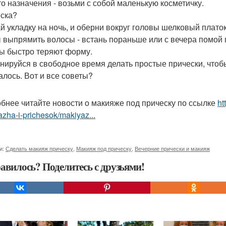
то назначения - возьми с собой маленькую косметичку.
ска?
й укладку на ночь, и оберни вокруг головы шелковый платок
 выпрямить волосы - встань пораньше или с вечера помой
ы быстро теряют форму.
нируйся в свободное время делать простые прически, чтобы 
алось. Вот и все советы?
бнее читайте новости о макияже под прическу по ссылке
ht
zha-i-prichesok/makiyaz...
и:
Сделать макияж прическу
,
Макияж под прическу
,
Вечерние прически и макияж
авилось? Поделитесь с друзьями!