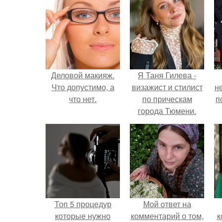
Деловой макияж.
Я Таня Гилева -
Что допустимо, а
визажист и стилист
н
что нет.
по прическам
п
города Тюмени.
Топ 5 процедур
Мой ответ на
которые нужно
комментарий о том,
к