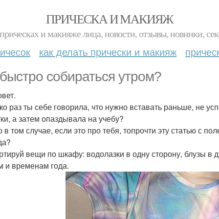
ПРИЧЕСКА И МАКИЯЖ
прическах и макияже лица, новости, отзывы, новинки, сек
ичесок
как делать прически и макияж
причес
 быстро собираться утром?
вет.
ко раз ты себе говорила, что нужно вставать раньше, не ус
тки, а затем опаздывала на учебу?
о в том случае, если это про тебя, топрочти эту статью с по
да?
ртируй вещи по шкафу: водолазки в одну сторону, блузы в др
м и временам года.