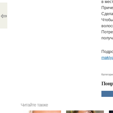
в мес
Приче
⇦
Сдела
Чтобы
волос
Потре
получ
Подро
makiya
Категори
Понр
Читайте также