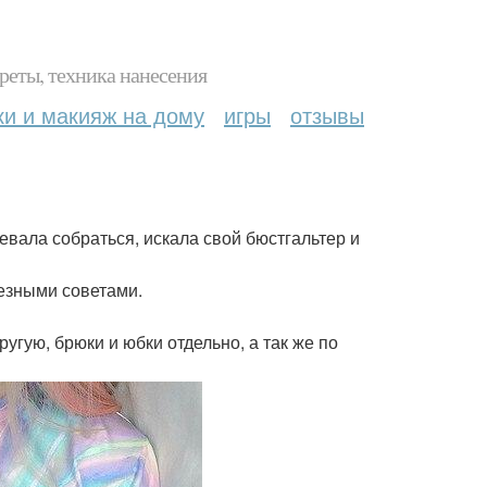
реты, техника нанесения
ки и макияж на дому
игры
отзывы
певала собраться, искала свой бюстгальтер и
лезными советами.
угую, брюки и юбки отдельно, а так же по