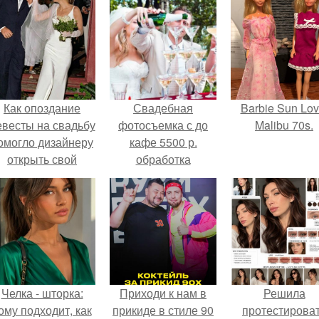
Как опоздание
Свадебная
Barbie Sun Lov
евесты на свадьбу
фотосъемка с до
Malibu 70s.
омогло дизайнеру
кафе 5500 р.
открыть свой
обработка
бренд.
бесплатно.
Челка - шторка:
Приходи к нам в
Решила
ому подходит, как
прикиде в стиле 90
протестирова