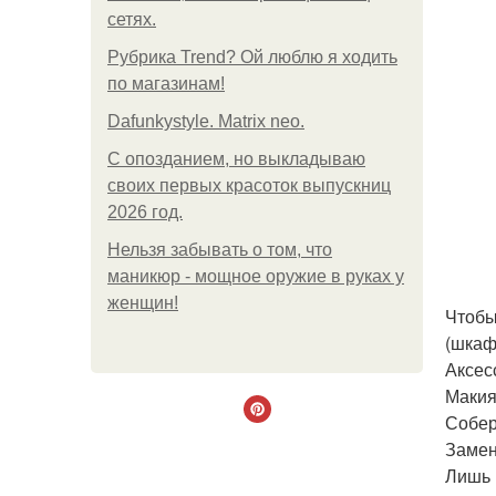
сетях.
Рубрика Trend? Ой люблю я ходить
по магазинам!
Dafunkystyle. Matrix neo.
С опозданием, но выкладываю
своих первых красоток выпускниц
2026 год.
Нельзя забывать о том, что
маникюр - мощное оружие в руках у
женщин!
Чтобы
(шкаф
Аксес
Маки
Собер
Замен
Лишь 