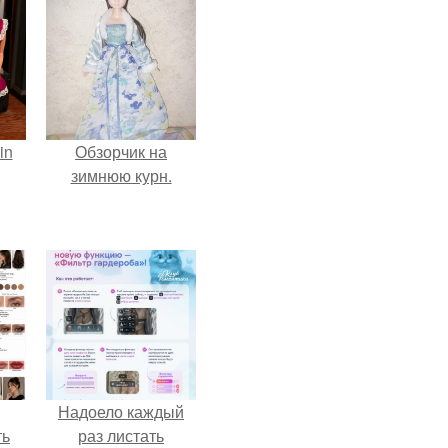
in
Обзорчик на
зимнюю курн.
Надоело каждый
ть
раз листать