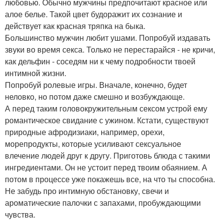
любовью. Обычно мужчины предпочитают красное или
алое белье. Такой цвет будоражит их сознание и
действует как красная тряпка на быка.
Большинство мужчин любит ушами. Попробуй издавать
звуки во время секса. Только не перестарайся - не кричи,
как дельфин - соседям ни к чему подробности твоей
интимной жизни.
Попробуй ролевые игры. Вначале, конечно, будет
неловко, но потом даже смешно и возбуждающе.
А перед таким головокружительным сексом устрой ему
романтическое свидание с ужином. Кстати, существуют
природные афродизиаки, например, орехи,
морепродукты, которые усиливают сексуальное
влечение людей друг к другу. Приготовь блюда с такими
ингредиентами. Он не устоит перед твоим обаянием. А
потом в процессе уже покажешь все, на что ты способна.
Не забудь про интимную обстановку, свечи и
ароматические палочки с запахами, пробуждающими
чувства.