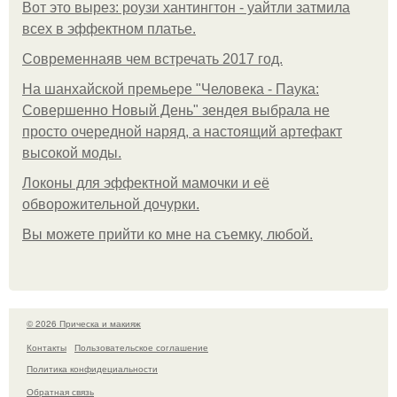
Вот это вырез: роузи хантингтон - уайтли затмила
всех в эффектном платьe.
Современнаяв чем встречать 2017 год.
На шанхайской премьере "Человека - Паука:
Совершенно Новый День" зендея выбрала не
просто очередной наряд, а настоящий артефакт
высокой моды.
Локоны для эффектной мамочки и её
обворожительной дочурки.
Вы можете прийти ко мне на съемку, любой.
© 2026 Прическа и макияж
Контакты
Пользовательское соглашение
Политика конфидециальности
Обратная связь