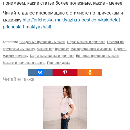
понимаем, какие статьи более полезные, какие - менее.
Читайте далее информацию о стилисте по прическам и
макияжу
http://pricheska-makiyazh.ru-best.com/kak-delat-
pricheski-i-makiyazh/sti...
Категории:
Свадебные прически и макияж
,
Образ макияж и прическа
,
Стилист по
прическам и макияжу
,
Макияж под прическу
,
Мастер причесок и макияжа
,
Сделать
макияж прическу
,
Картинки макияжа и прически
,
Вечерние прически и макияж
,
Макияж и прическа в салоне
,
Прически дома
Читайте также