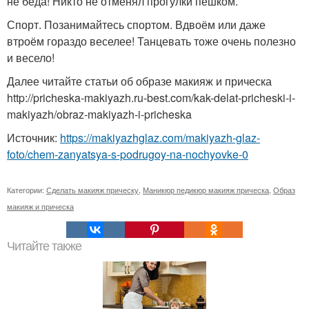
не беда! Никто не отменял прогулки пешком.
Спорт. Позанимайтесь спортом. Вдвоём или даже
втроём гораздо веселее! Танцевать тоже очень полезно
и весело!
Далее читайте статьи об образе макияж и прическа
http://pricheska-makiyazh.ru-best.com/kak-delat-pricheski-i-
makiyazh/obraz-makiyazh-i-pricheska
Источник:
https://makiyazhglaz.com/makiyazh-glaz-
foto/chem-zanyatsya-s-podrugoy-na-nochyovke-0
Категории:
Сделать макияж прическу
,
Маникюр педикюр макияж прическа
,
Образ
макияж и прическа
Читайте также