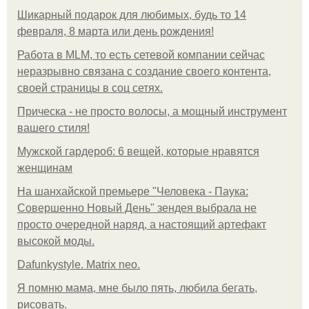
Шикарный подарок для любимых, будь то 14
февраля, 8 марта или день рождения!
Работа в MLM, то есть сетевой компании сейчас
неразрывно связана с создание своего контента,
своей страницы в соц сетях.
Прическа - не просто волосы, а мощный инструмент
вашего стиля!
Мужской гардероб: 6 вещей, которые нравятся
женщинам
На шанхайской премьере "Человека - Паука:
Совершенно Новый День" зендея выбрала не
просто очередной наряд, а настоящий артефакт
высокой моды.
Dafunkystyle. Matrix neo.
Я помню мама, мне было пять, любила бегать,
рисовать.