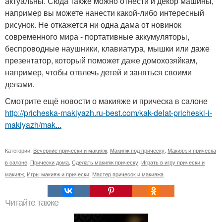
актуальны. Сюда также можно отнести и декор машины,
например вы можете нанести какой-либо интересный
рисунок. Не откажется ни одна дама от новинок
современного мира - портативные аккумуляторы,
беспроводные наушники, клавиатура, мышки или даже
презентатор, который поможет даже домохозяйкам,
например, чтобы отвлечь детей и заняться своими
делами.
Смотрите ещё новости о макияже и прическа в салоне
http://pricheska-makiyazh.ru-best.com/kak-delat-pricheski-i-
makiyazh/mak...
Категории:
Вечерние прически и макияж
,
Макияж под прическу
,
Макияж и прическа
в салоне
,
Прически дома
,
Сделать макияж прическу
,
Играть в игру прически и
макияж
,
Игры макияж и прически
,
Мастер причесок и макияжа
Читайте также