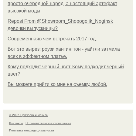
просто очередной наряд, а настоящий артефакт
высокой моды.
Repost From @Showroom_Shopogolik_Noginsk
девочки выпускницы?
Современнаяв чем встречать 2017 год.
Вот это вырез: роузи хантингтон - уайтли затмила
всех в эффектном платьe.
Кому подходит черный цвет. Кому подходит чёрный
цвет?
Вы можете прийти ко мне на съемку, любой.
© 2026 Прическа и макияж
Контакты
Пользовательское соглашение
Политика конфидециальности