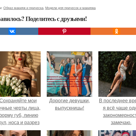
и:
Образ макияж и прическа
,
Модели для причесок и макияжа
авилось? Поделитесь с друзьями!
Сохраняйте мои
Дорогие девушки,
В последнее вр
очные черты лица,
выпускницы!
я всё чаще од
форму губ, линию
закономернос
кул, носа и разрез
замечаю.
глаз.