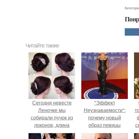
Категори
Понр
Читайте также
Сегодня невесте
"Эффект
Леночке мы
Неузнаваемости":
т
собирали пучок из
почему новый
локонов, длина
образ певицы
с
совсем немного
вызвал споры о