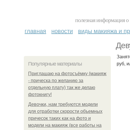
полезная информация о 
главная
новости
виды макияжа и пр
Дев
Занят
руб, 
Популярные материалы
Приглашаю на фотосъёмку (макияж
- прическа по желанию за
отдельную плату) так же делаю
фотокнигу!
Девочки, нам требуются модели
для отработки скорости объемных
причесок таких как на фото и
модели на макияж (все работы на