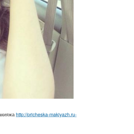
макияжа
http://pricheska-makiyazh.ru-