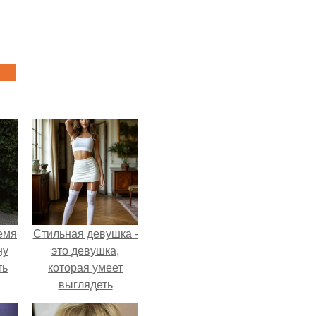
емя
Стильная девушка -
ну
это девушка,
ть
которая умеет
выглядеть
привлекательно и