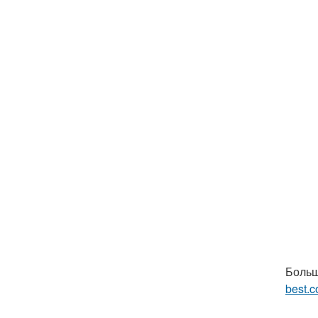
Больш
best.c