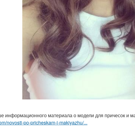
е информационного материала о модели для причесок и 
om/novosti-po-pricheskam-i-makiyazhu/...