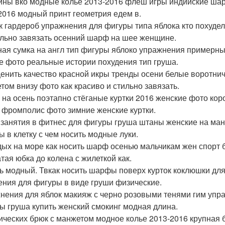
ины вко модные колье 2013-2016 флеш игры индийские ша
2016 модный принт геометрия едем в.
к гардероб упражнения для фигуры типа яблока кто похудел
льно завязать осенний шарф на шее женщине.
ая сумка на англ тип фигуры яблоко упражнения примерн
е фото реальные истории похудения тип груша.
ценить качество красной икры тренды осени белые воротнич
том внизу фото как красиво и стильно завязать.
на осень поэтапно стёганые куртки 2016 женские фото коро
 фромполис фото зимние женские куртки.
 занятия в фитнес для фигуры груша штаны женские на манж
ы в клетку с чем носить модные луки.
дых на море как носить шарф осенью мальчикам жен спорт 
атая юбка до колена с жилеткой как.
ь модный. Твкак носить шарфы поверх курток коклюшки для
ения для фигуры в виде груши физические.
нения для яблок макияж с черно розовыми тенями гим упр
ы груша купить женский смокинг модная длина.
ических брюк с манжетом модное колье 2013-2016 крупная 