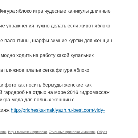
Фигура яблоко игра чудесные каникулы длинные
ие упражнения нужно делать если живот яблоко
ие палантины, шарфы зимние куртки для женщин
 модно ходить на работу какой купальник
а пляжное платье сетка фигура яблоко
и фото как носить бермуды женские как
й гардероб на отдых на море 2016 гидромассаж
 икра мода для полных женщин с.
акияж
http://pricheska-makiyazh.ru-best.com/vidy-
кияж
,
Игры макияж и прически
,
Стильные прически и макияж
,
Образ