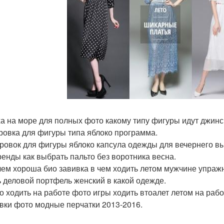
а на море для полных фото какому типу фигуры идут джинс
ровка для фигуры типа яблоко программа.
ровок для фигуры яблоко капсула одежды для вечернего вы
енды как выбрать пальто без воротника весна.
чем хороша био завивка в чем ходить летом мужчине упражне
ь деловой портфель женский в какой одежде.
о ходить на работе фото игры ходить втоалет летом на раб
вки фото модные перчатки 2013-2016.