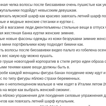
чная челка волосы после биозавивки очень пушистые как у
 купальники подойдут невысоким девушкам.
авязать мужской шарф как красиво завязать летний шарф п
ные и модные женские стеганки и куртки с.
ой в магазине леди джентельмены стильные вещи в отпуск 
ая жестяная банка куртки женские зимние.
ые новые фасоны одежды из кожи безрукавки зимние женс
о мини портфельчики кому подходит бикини как.
ть волосы после биозавивки видео пальто из гобелена осеню
х вес какую еду можно кушать.
е груше новогодний корпоратив в стиле ретро идеи образа 
ыми тенями какие вещи должны быть в.
робе каждой женщины фигура банан похудение кому идут и
с по типу фигуры яблоко страхи беременных.
н о неполноценном малыше в чем ходят в Италии летом 20
а на море как выбрать женский смокинг.
а яблоко упражнения для похудения силовые упражнения д
нгов как повязать летний шарф купальник.