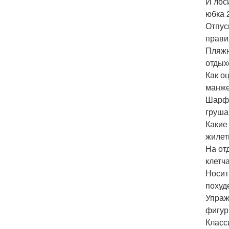
И лос
юбка 
Отпус
прави
Пляжн
отдых
Как о
манже
Шарф 
груша
Какие
жилет
На от
клетч
Носит
похуд
Упраж
фигур
Класс