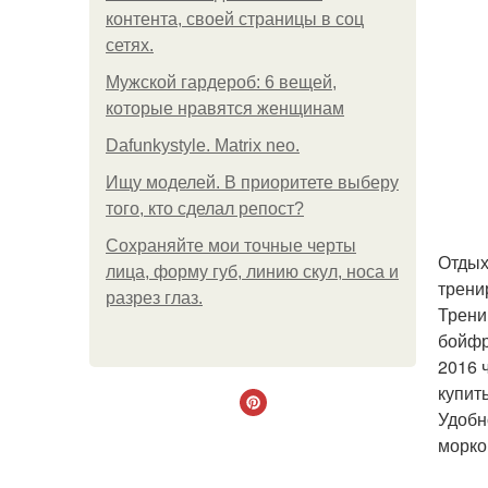
контента, своей страницы в соц
сетях.
Мужской гардероб: 6 вещей,
которые нравятся женщинам
Dafunkystyle. Matrix neo.
Ищу моделей. В приоритете выберу
того, кто сделал репост?
Сохраняйте мои точные черты
Отдых
лица, форму губ, линию скул, носа и
трени
разрез глаз.
Трени
бойфр
2016 
купит
Удобн
морко