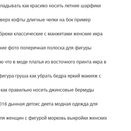
кладывать как красиво носить летние шарфики
оверх кофты длигные челки на бок пример
брюки классические с манжетами женские икра
кие фото поперечная полоска для фигуры
 что в моде платья из восточного принта икра в
фигура груша как убрать бедра яркий макияж с
 как правильно носить джинсовые бермуды
16 дынная детокс диета модная одежда для
ля женщин с фигурой морковь выкройки женских