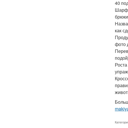
40 по
Шарф 
брюки
Назва
как с
Проду
фото 
Перев
подой
Роста
упраж
Кросс
прави
живот
Больш
makiya
Категори