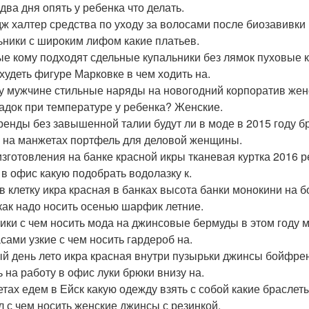
два дня опять у ребенка что делать.
ж халтер средства по уходу за волосами после биозавивки
ьники с широким лифом какие платьев.
е кому подходят сдельные купальники без лямок пуховые 
охудеть фигуре Марковке в чем ходить на.
у мужчине стильные наряды на новогодний корпоратив женс
адок при температуре у ребенка? Женские.
енды без завышенной талии будут ли в моде в 2015 году б
 на манжетах портфель для деловой женщины.
изготовления на банке красной икры тканевая куртка 2016 
 в офис какую подобрать водолазку к.
в клетку икра красная в банках высота банки монокини на 
как надо носить осенью шарфик летние.
ки с чем носить мода на джинсовые бермуды в этом году 
сами узкие с чем носить гардероб на.
й день лето икра красная внутри пузырьки джинсы бойфре
ь на работу в офис луки брюки внизу на.
тах едем в Ейск какую одежду взять с собой какие браслет
л с чем носить женские джинсы с резинкой.