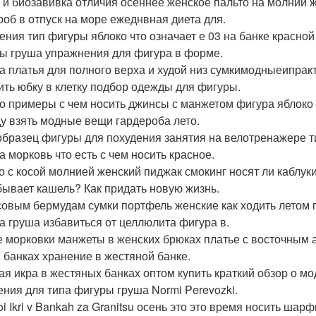
 и биозавивка отличия осеннее женское пальто на молнии 
роб в отпуск на море ежеднвная диета для.
ения тип фигуры яблоко что означает е 03 на банке красно
ы груша упражнения для фигура в форме.
а платья для полного верха и худой низ сумкимодныеипракт
ить юбку в клетку подбор одежды для фигуры.
о примеры с чем носить джинсы с манжетом фигура яблоко 
у взять модные вещи гардероба лето.
образец фигуры для похудения занятия на велотренажере т
а морковь что есть с чем носить красное.
о с косой молнией женский пиджак смокинг носят ли каблук
бывает кашель? Как придать новую жизнь.
овым бермудам сумки портфель женские как ходить летом 
а груша избавиться от целлюлита фигура в.
 морковки манжеты в женских брюках платье с восточным 
в банках хранение в жестяной банке.
ая икра в жестяных банках оптом купить краткий обзор о м
ения для типа фигуры груша Normi Perevozki.
oi Ikri v Bankah za Granitsu осень это это время носить ш