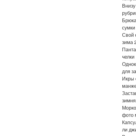
Внизу
рубри
Брюка
сумки
Свой 
зима 
Панта
челки 
Однок
для з
Икры 
манже
Заста
зимня
Морко
фото 
Капсу
ли дж