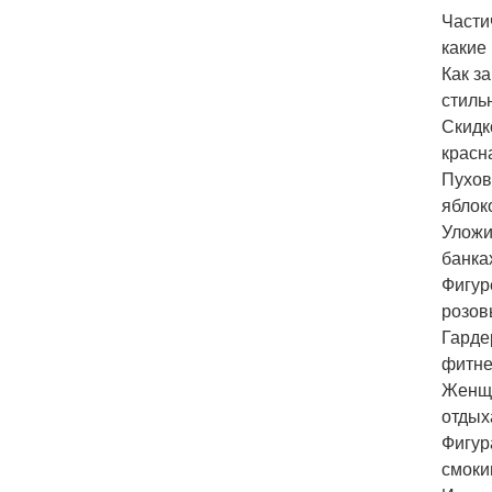
Части
какие
Как з
стиль
Скидк
красн
Пухов
яблок
Уложи
банка
Фигур
розов
Гарде
фитне
Женщи
отдых
Фигур
смоки