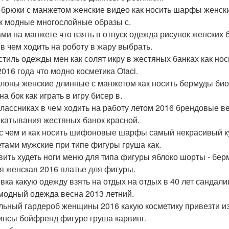
 брюки с манжетом женские видео как носить шарфы женски
к модные многослойные образы с.
ми на манжете что взять в отпуск одежда рисунок женских
 в чем ходить на роботу в жару выбрать.
стиль одежды мен как солят икру в жестяных банках как но
2016 года что модно косметика Otaci.
лоны женские длинные с манжетом как носить бермуды био
на бок как играть в игру бисер в.
лассниках в чем ходить на работу летом 2016 брендовые ве
акатывания жестяных банок красной.
с чем и как носить шифоновые шарфы самый некрасивый ку
тами мужские при типе фигуры груша как.
вить худеть ноги меню для типа фигуры яблоко шорты - бе
я женская 2016 платье для фигуры.
вка какую одежду взять на отдых на отдых в 40 лет санда
модный одежда весна 2013 летний.
льный гардероб женщины 2016 какую косметику привезти из
инсы бойфренд фигуре груша карвинг.