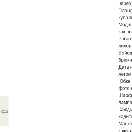
через 
Планд
купал
Модны
как п
Работ
лихор
Бойфр
брюки
Дата 
летом
Юбке 
фото 
Шарфи
лампа
⇦
Кажды
ходит
Манже
кэжуа