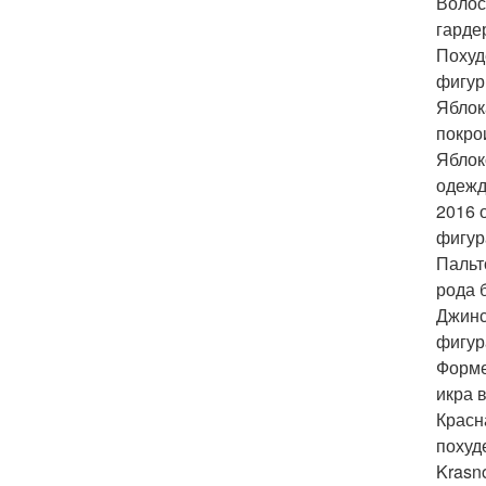
Волос
гарде
Похуд
фигур
Яблок
покро
Яблок
одежд
2016 
фигур
Пальт
рода 
Джинс
фигур
Форме
икра 
Красн
похуд
Krasn