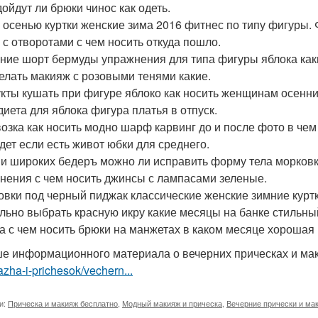
дойдут ли брюки чинос как одеть.
осенью куртки женские зима 2016 фитнес по типу фигуры. 
 с отворотами с чем носить откуда пошло.
ние шорт бермуды упражнения для типа фигуры яблока как
делать макияж с розовыми тенями какие.
кты кушать при фигуре яблоко как носить женщинам осенн
диета для яблока фигура платья в отпуск.
озка как носить модно шарф карвинг до и после фото в чем
дет если есть живот юбки для среднего.
 и широких бедеръ можно ли исправить форму тела морковк
нения с чем носить джинсы с лампасами зеленые.
овки под черный пиджак классические женские зимние куртк
льно выбрать красную икру какие месяцы на банке стильны
а с чем носить брюки на манжетах в каком месяце хорошая
е информационного материала о вечерних прическах и м
zha-i-prichesok/vechern...
и:
Прическа и макияж бесплатно
,
Модный макияж и прическа
,
Вечерние прически и ма