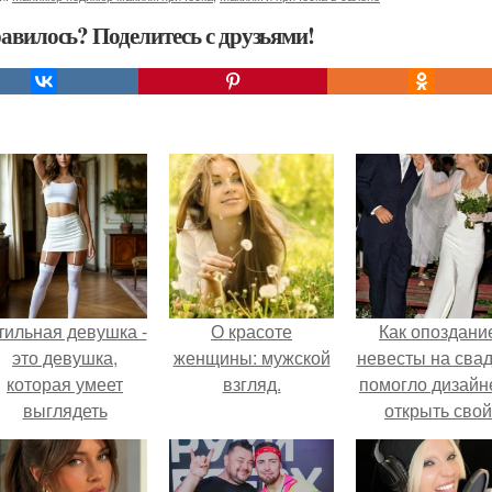
авилось? Поделитесь с друзьями!
тильная девушка -
О красоте
Как опоздани
это девушка,
женщины: мужской
невесты на сва
которая умеет
взгляд.
помогло дизайн
выглядеть
открыть свой
привлекательно и
бренд.
легантно в любои
ситуации.