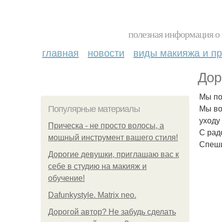
полезная информация о 
главная
новости
виды макияжа и пр
Дор
Мы по
Мы во
Популярные материалы
уходу
Прическа - не просто волосы, а
С рад
мощный инструмент вашего стиля!
Спеши
Дорогие девушки, приглашаю вас к
себе в студию на макияж и
обучение!
Dafunkystyle. Matrix neo.
Дорогой автор? Не забудь сделать