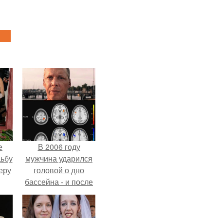
е
В 2006 году
дьбу
мужчина ударился
еру
головой о дно
бассейна - и после
этого его жизнь
изменилась самым
странным образом.