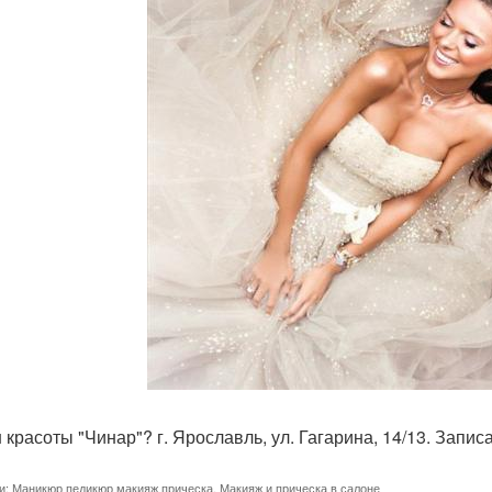
 красоты "Чинар"? г. Ярославль, ул. Гагарина, 14/13. Записа
и:
Маникюр педикюр макияж прическа
,
Макияж и прическа в салоне