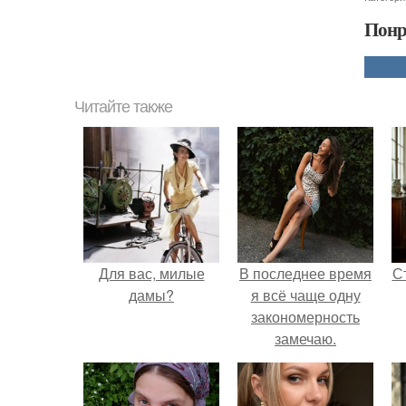
Понр
Читайте также
Для вас, милые
В последнее время
С
дамы?
я всё чаще одну
закономерность
замечаю.
э