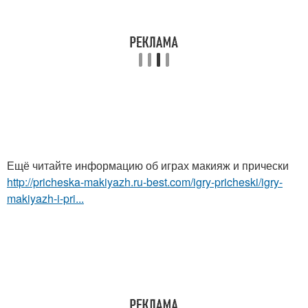
Ещё читайте информацию об играх макияж и прически
http://pricheska-makiyazh.ru-best.com/igry-pricheski/igry-
makiyazh-i-pri...